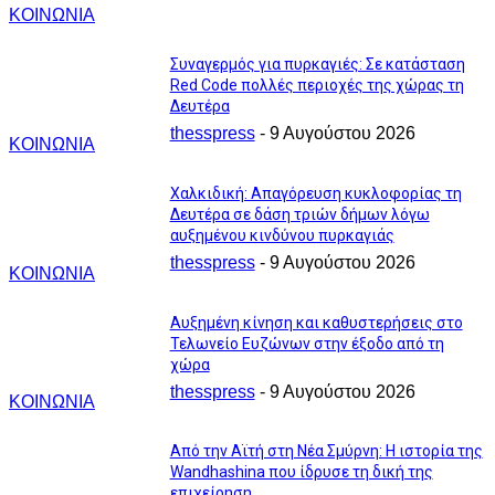
ΚΟΙΝΩΝΙΑ
Συναγερμός για πυρκαγιές: Σε κατάσταση
Red Code πολλές περιοχές της χώρας τη
Δευτέρα
thesspress
-
9 Αυγούστου 2026
ΚΟΙΝΩΝΙΑ
Χαλκιδική: Απαγόρευση κυκλοφορίας τη
Δευτέρα σε δάση τριών δήμων λόγω
αυξημένου κινδύνου πυρκαγιάς
thesspress
-
9 Αυγούστου 2026
ΚΟΙΝΩΝΙΑ
Αυξημένη κίνηση και καθυστερήσεις στο
Τελωνείο Ευζώνων στην έξοδο από τη
χώρα
thesspress
-
9 Αυγούστου 2026
ΚΟΙΝΩΝΙΑ
Από την Αϊτή στη Νέα Σμύρνη: Η ιστορία της
Wandhashina που ίδρυσε τη δική της
επιχείρηση