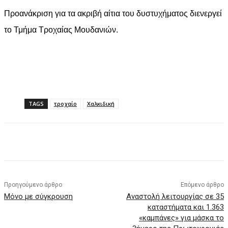
Προανάκριση για τα ακριβή αίτια του δυστυχήματος διενεργεί
το Τμήμα Τροχαίας Μουδανιών.
TAGS
τροχαίο
Χαλκιδική
Facebook
X
Pinterest
WhatsApp
Προηγούμενο άρθρο
Επόμενο άρθρο
Μόνο με σύγκρουση
Αναστολή λειτουργίας σε 35
καταστήματα και 1.363
«καμπάνες» για μάσκα το