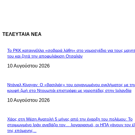
ΤΕΛΕΥΤΑΙΑ ΝΕΑ
Το PKK καταγγέλλει «σοβαρά λάθη» στο νομοσχέδιο για τους μαχη
του και ζητά την αποφυλάκιση Οτσαλάν
10 Αυγούστου 2026
Ντάνιελ Κίναχαν: Ο «βασιλιάς» του οργανωμένου εγκλήματος με τη
κρυφή ζωή στο Ντουμπάι επιστρέφει με χειροπέδες στην Ιρλανδία
10 Αυγούστου 2026
Χάος στη Μέση Ανατολή 5 μήνες από την έναρξη του πολέμου: Το
στριμωγμένο Ιράν ανεβάζει τον… λογαριασμό, οι ΗΠΑ χάνουν τον έ
της επόμενης...