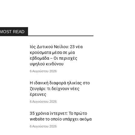
MOST READ
Ιός Δυτικού Νείλου: 23 νέα
κρούσματα μέσα σε μία
εβδομάδα – Οι περιοχές
υψηλού κινδύνου
6 Αυγούστου 2026
Η ιδανική διαφορά ηλικίας στο
ζευγάρι: τι δείχνουν νέες
έρευνες
6 Αυγούστου 2026
35 χρόνια ίντερνετ: Το πρώτο
website το οποίο υπάρχει ακόμα
6 Αυγούστου 2026