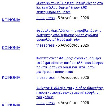
«Πέταξε» τον Ιούλιο η επιβατική κίνηση στο
Ελ. Βενιζέλος, διακινήθηκαν 3,93
εκατομμύρια επιβάτες
thesspress
-
5 Αυγούστου 2026
ΚΟΙΝΩΝΙΑ
Θεσσαλονίκη: Αύξηση της προβλεπόμενης
ελάχιστης αποζημίωσης για τα σχολικά
δρομολόγια 16.500 μαθητών
thesspress
-
5 Αυγούστου 2026
ΚΟΙΝΩΝΙΑ
Κωνσταντίνος Φλώρος: Ισχύει και σήμερα
το δόγμα «όποιος πατήσει ελληνικό έδαφος
πρώτα θα τον κάψουμε και μετά θα τον
ρωτήσουμε ποιος είναι»
ΚΟΙΝΩΝΙΑ
thesspress
-
4 Αυγούστου 2026
Ακίνητα: Τι αλλάζει για χιλιάδες ιδιοκτήτες
η άρση κατασχέσεων με μερική εξόφληση
του χρέους
thesspress
-
4 Αυγούστου 2026
ΚΟΙΝΩΝΙΑ