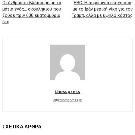
Οι άνθρωποι βλέπουμε με τα
BBC: Η συμφωνία εκεχειρίας
μάτια ενός… σκουληκιού που
με το Ιράν μερική νίκη για τον
ζούσε πριν 600 εκατομμύρια
Τραμπ, αλλά με υψηλό κόστος
έτη
thesspress
http://thesspress.gr
ΣΧΕΤΙΚΑ ΑΡΘΡΑ