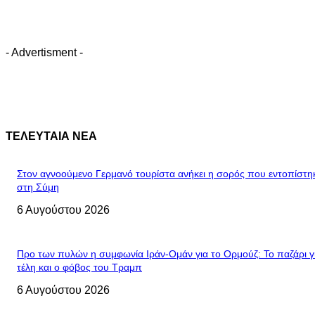
- Advertisment -
ΤΕΛΕΥΤΑΙΑ ΝΕΑ
Στον αγνοούμενο Γερμανό τουρίστα ανήκει η σορός που εντοπίστη
στη Σύμη
6 Αυγούστου 2026
Προ των πυλών η συμφωνία Ιράν-Ομάν για το Ορμούζ: Το παζάρι γ
τέλη και ο φόβος του Τραμπ
6 Αυγούστου 2026