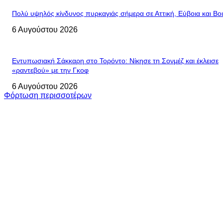
Πολύ υψηλός κίνδυνος πυρκαγιάς σήμερα σε Αττική, Εύβοια και Βο
6 Αυγούστου 2026
Εντυπωσιακή Σάκκαρη στο Τορόντο: Νίκησε τη Σονμέζ και έκλεισε
«ραντεβού» με την Γκοφ
6 Αυγούστου 2026
Φόρτωση περισσοτέρων