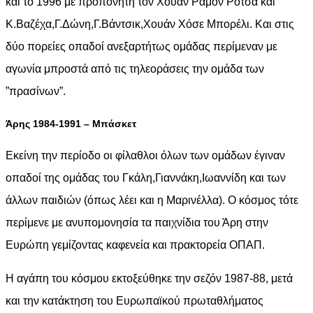
και το 1996 με προπονητή τον Χουάν Ραμόν Ρότσα και
Κ.Βαζέχα,Γ.Δώνη,Γ.Βάντσικ,Χουάν Χόσε Μπορέλι. Και στις
δύο πορείες οπαδοί ανεξαρτήτως ομάδας περίμεναν με
αγωνία μπροστά από τις τηλεοράσεις την ομάδα των
”πρασίνων”.
Άρης 1984-1991 – Μπάσκετ
Εκείνη την περίοδο οι φίλαθλοι όλων των ομάδων έγιναν
οπαδοί της ομάδας του Γκάλη,Γιαννάκη,Ιωαννίδη και των
άλλων παιδιών (όπως λέει και η Μαρινέλλα). Ο κόσμος τότε
περίμενε με ανυπομονησία τα παιχνίδια του Άρη στην
Ευρώπη γεμίζοντας καφενεία και πρακτορεία ΟΠΑΠ.
Η αγάπη του κόσμου εκτοξεύθηκε την σεζόν 1987-88, μετά
και την κατάκτηση του Ευρωπαϊκού πρωταθλήματος