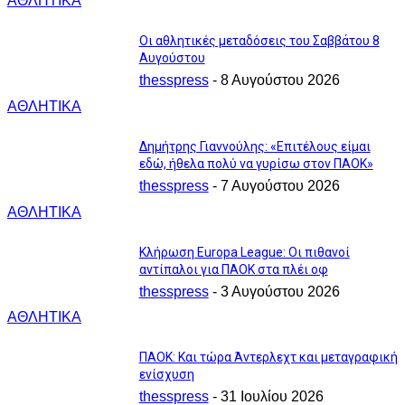
ΑΘΛΗΤΙΚΑ
Οι αθλητικές μεταδόσεις του Σαββάτου 8
Αυγούστου
thesspress
-
8 Αυγούστου 2026
ΑΘΛΗΤΙΚΑ
Δημήτρης Γιαννούλης: «Επιτέλους είμαι
εδώ, ήθελα πολύ να γυρίσω στον ΠΑΟΚ»
thesspress
-
7 Αυγούστου 2026
ΑΘΛΗΤΙΚΑ
Κλήρωση Europa League: Οι πιθανοί
αντίπαλοι για ΠΑΟΚ στα πλέι οφ
thesspress
-
3 Αυγούστου 2026
ΑΘΛΗΤΙΚΑ
ΠΑΟΚ: Και τώρα Άντερλεχτ και μεταγραφική
ενίσχυση
thesspress
-
31 Ιουλίου 2026