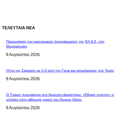
ΤΕΛΕΥΤΑΙΑ ΝΕΑ
Παρουσίαση του οικονομικού προγράμματος της ΕΛ.Α.Σ. στη
Θεσσαλονίκη
8 Αυγούστου 2026
Ήττα της Σάκκαρη με 2-0 από την Γκοφ και αποκλεισμός στο Τορό
8 Αυγούστου 2026
Ο Τραμπ προσφεύγει στο Ανώτατο Δικαστήριο: «Εθνική ντροπή» τ
μπλόκο στην αίθουσα χορού του Λευκού Οίκου
8 Αυγούστου 2026