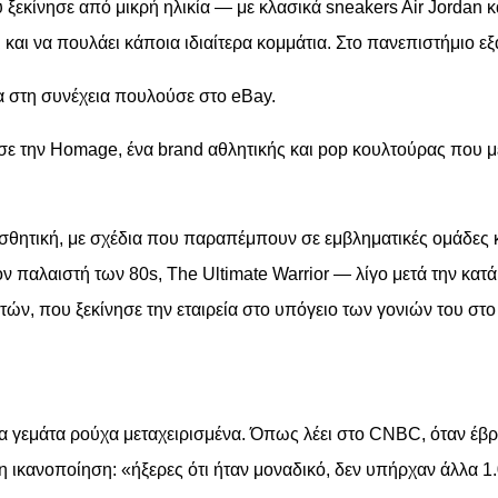
 ξεκίνησε από μικρή ηλικία — με κλασικά sneakers Air Jordan 
και να πουλάει κάποια ιδιαίτερα κομμάτια. Στο πανεπιστήμιο ε
ία στη συνέχεια πουλούσε στο eBay.
σε την Homage, ένα brand αθλητικής και pop κουλτούρας που μ
αισθητική, με σχέδια που παραπέμπουν σε εμβληματικές ομάδες 
 παλαιστή των 80s, The Ultimate Warrior — λίγο μετά την κατ
ετών, που ξεκίνησε την εταιρεία στο υπόγειο των γονιών του σ
α γεμάτα ρούχα μεταχειρισμένα. Όπως λέει στο CNBC, όταν έβρι
ικανοποίηση: «ήξερες ότι ήταν μοναδικό, δεν υπήρχαν άλλα 1