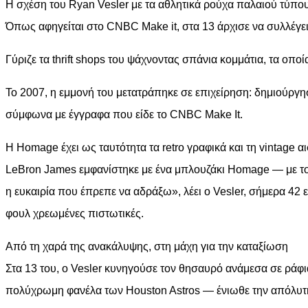
Η σχέση του Ryan Vesler με τα αθλητικά ρούχα παλαιού τύπου
Όπως αφηγείται στο CNBC Make it, στα 13 άρχισε να συλλέγει 
Γύριζε τα thrift shops του ψάχνοντας σπάνια κομμάτια, τα οπο
Το 2007, η εμμονή του μετατράπηκε σε επιχείρηση: δημιούργη
σύμφωνα με έγγραφα που είδε το CNBC Make It.
Η Homage έχει ως ταυτότητα τα retro γραφικά και τη vintage 
LeBron James εμφανίστηκε με ένα μπλουζάκι Homage — με τον
η ευκαιρία που έπρεπε να αδράξω», λέει ο Vesler, σήμερα 42 
φουλ χρεωμένες πιστωτικές.
Από τη χαρά της ανακάλυψης, στη μάχη για την καταξίωση
Στα 13 του, ο Vesler κυνηγούσε τον θησαυρό ανάμεσα σε ράφι
πολύχρωμη φανέλα των Houston Astros — ένιωθε την απόλυτη 