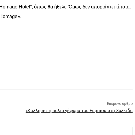
 “Homage Hotel”, όπως θα ήθελε. Όμως δεν απορρίπτει τίποτα.
ε Homage».
Επόμενο άρθρο
«Κόλλησε» η παλιά γέφυρα του Ευρίπου στη Χαλκίδα