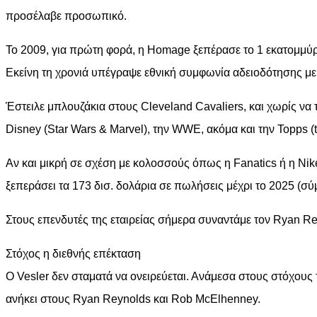
προσέλαβε προσωπικό.
Το 2009, για πρώτη φορά, η Homage ξεπέρασε το 1 εκατομμύριο
Εκείνη τη χρονιά υπέγραψε εθνική συμφωνία αδειοδότησης με τ
Έστειλε μπλουζάκια στους Cleveland Cavaliers, και χωρίς να 
Disney (Star Wars & Marvel), την WWE, ακόμα και την Topps (t
Αν και μικρή σε σχέση με κολοσσούς όπως η Fanatics ή η Nike
ξεπεράσει τα 173 δισ. δολάρια σε πωλήσεις μέχρι το 2025 (σ
Στους επενδυτές της εταιρείας σήμερα συναντάμε τον Ryan Rey
Στόχος η διεθνής επέκταση
Ο Vesler δεν σταματά να ονειρεύεται. Ανάμεσα στους στόχους 
ανήκει στους Ryan Reynolds και Rob McElhenney.