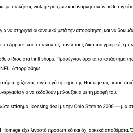
ε με πωλήσεις vintage ρούχων και αναμνηστικών. «Οι συγκάτοικο
α να στηριχτεί οικονομικά μετά την αποφοίτηση, και να δοκιμάσ
an Apparel και τυπώνοντας πάνω τους δικά του γραφικά, εμπν
 ο ίδιος στα thrift shops. Προσέγγισε αρχικά το κατάστημα της
α NFL. Απορρίφθηκε.
τήμια, χτίζοντας σιγά-σιγά τη φήμη της Homage ως brand ποιότ
υνεργασία για να εκδοθούν μπλουζάκια με τη μορφή του.
πρώτο επίσημο licensing deal με την Ohio State το 2008 — μια 
Η Homage είχε λιγοστό προσωπικό και όχι αρκεκά αποθέματα. Ό