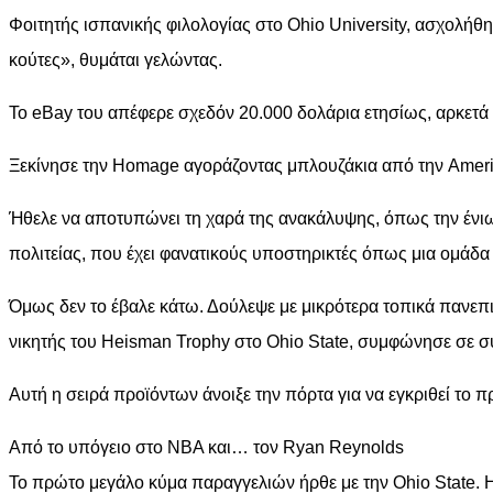
Φοιτητής ισπανικής φιλολογίας στο Ohio University, ασχολήθηκ
κούτες», θυμάται γελώντας.
Το eBay του απέφερε σχεδόν 20.000 δολάρια ετησίως, αρκετά γι
Ξεκίνησε την Homage αγοράζοντας μπλουζάκια από την Americ
Ήθελε να αποτυπώνει τη χαρά της ανακάλυψης, όπως την ένιωθε
πολιτείας, που έχει φανατικούς υποστηρικτές όπως μια ομάδ
Όμως δεν το έβαλε κάτω. Δούλεψε με μικρότερα τοπικά πανεπισ
νικητής του Heisman Trophy στο Ohio State, συμφώνησε σε σ
Αυτή η σειρά προϊόντων άνοιξε την πόρτα για να εγκριθεί το 
Από το υπόγειο στο ΝΒΑ και… τον Ryan Reynolds
Το πρώτο μεγάλο κύμα παραγγελιών ήρθε με την Ohio State. 