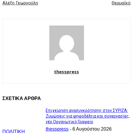
Αλέξη Γεωργούλη
Θερμαΐκό
thesspress
ΣΧΕΤΙΚΑ ΑΡΘΡΑ
Επιχείρηση ανασυγκρότησης στον ΣΥΡΙΖΑ:
Ζυμώσεις για ψηφοδέλτια και συνεργασίες,
νέο Οργανωτικό Γραφείο
thesspress
-
6 Αυγούστου 2026
ΠΟΛΙΤΙΚΗ