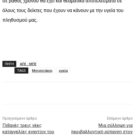
σε βάθος χρόνου θα έχει και θεαματικά αποτελέσματα σε
όλους τους δείκτες που έχουν να κάνουν με την υγεία του
πληθυσμού μας.
ΠΗΓΗ
ΑΠΕ - ΜΠΕ
TAGS
Μητσοτάκης
υγεία
Facebook
X
Pinterest
WhatsApp
Προηγούμενο άρθρο
Επόμενο άρθρο
Πιθανές τρεις νέες
Μια σύλληψη για
καταγγελίες εναντίον του
περιβαλλοντική ρύπανση στον