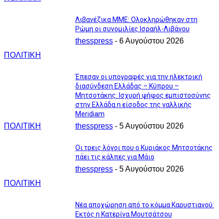
Λιβανέζικα ΜΜΕ: Ολοκληρώθηκαν στη
Ρώμη οι συνομιλίες Ισραήλ-Λιβάνου
thesspress
-
6 Αυγούστου 2026
ΠΟΛΙΤΙΚΗ
Έπεσαν οι υπογραφές για την ηλεκτρική
διασύνδεση Ελλάδας – Κύπρου –
Μητσοτάκης: Ισχυρή ψήφος εμπιστοσύνης
στην Ελλάδα η είσοδος της γαλλικής
Meridiam
ΠΟΛΙΤΙΚΗ
thesspress
-
5 Αυγούστου 2026
Οι τρεις λόγοι που ο Κυριάκος Μητσοτάκης
πάει τις κάλπες για Μάιο
thesspress
-
5 Αυγούστου 2026
ΠΟΛΙΤΙΚΗ
Νέα αποχώρηση από το κόμμα Καρυστιανού:
Εκτός η Κατερίνα Μουτσάτσου