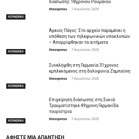
διάσωσης 18χρονου Ρουμάνου
-
thesspress
7 Αυγούστου 2026
ΚΟΙΝΩΝΙΑ
Άρειος Πάγος: Στο αρχείο παραμένει η
υπόθεση των τηλεφωνικών υποκλοπών
– Απορρίφθηκαν τα αιτήματα
-
thesspress
7 Αυγούστου 2026
ΚΟΙΝΩΝΙΑ
Συνελήφθη στη Γερμανία 31χρονος
εμπλεκόμενος στη δολοφονία Ζαμπούνη
-
thesspress
7 Αυγούστου 2026
ΚΟΙΝΩΝΙΑ
Επιχείρηση διάσωσης στη Συκιά:
Τραυματίστηκε 49χρονη Γερμανίδα
τουρίστρια
-
thesspress
7 Αυγούστου 2026
ΚΟΙΝΩΝΙΑ
ΑΦΗΣΤΕ ΜΙΑ ΑΠΑΝΤΗΣΗ