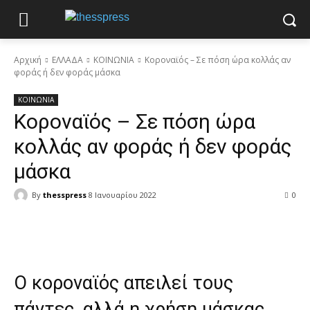
Αρχική
ΕΛΛΑΔΑ
ΚΟΙΝΩΝΙΑ
Κοροναϊός – Σε πόση ώρα κολλάς αν
φοράς ή δεν φοράς μάσκα
ΚΟΙΝΩΝΙΑ
Κοροναϊός – Σε πόση ώρα
κολλάς αν φοράς ή δεν φοράς
μάσκα
By
thesspress
8 Ιανουαρίου 2022
0
Facebook
X
Pinterest
WhatsApp
Ο κοροναϊός απειλεί τους
πάντες, αλλά η χρήση μάσκας,