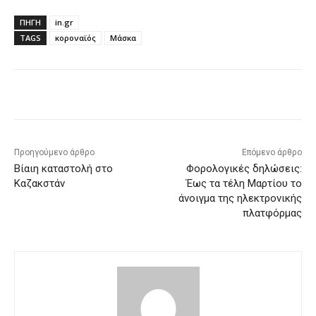
ΠΗΓΗ
in.gr
TAGS
κοροναϊός
Μάσκα
Facebook
X
Pinterest
WhatsApp
Προηγούμενο άρθρο
Επόμενο άρθρο
Βίαιη καταστολή στο
Φορολογικές δηλώσεις:
Καζακστάν
Έως τα τέλη Μαρτίου το
άνοιγμα της ηλεκτρονικής
πλατφόρμας