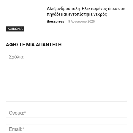
Αλεξανδρούπολη: Ηλικιωμένος έπεσε σε
πηγάδι και εντοπίστηκε νεκρός
-
thesspress
9 Αυγούστου 2026
ΚΟΙΝΩΝΙΑ
ΑΦΗΣΤΕ ΜΙΑ ΑΠΑΝΤΗΣΗ
Σχόλιο:
Όν
Em