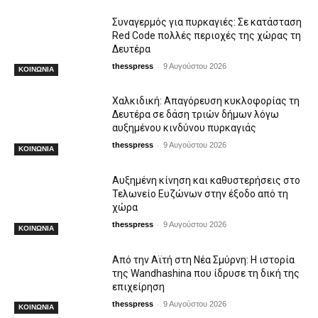
Συναγερμός για πυρκαγιές: Σε κατάσταση
Red Code πολλές περιοχές της χώρας τη
Δευτέρα
-
thesspress
9 Αυγούστου 2026
ΚΟΙΝΩΝΙΑ
Χαλκιδική: Απαγόρευση κυκλοφορίας τη
Δευτέρα σε δάση τριών δήμων λόγω
αυξημένου κινδύνου πυρκαγιάς
-
thesspress
9 Αυγούστου 2026
ΚΟΙΝΩΝΙΑ
Αυξημένη κίνηση και καθυστερήσεις στο
Τελωνείο Ευζώνων στην έξοδο από τη
χώρα
-
thesspress
9 Αυγούστου 2026
ΚΟΙΝΩΝΙΑ
Από την Αϊτή στη Νέα Σμύρνη: Η ιστορία
της Wandhashina που ίδρυσε τη δική της
επιχείρηση
-
thesspress
9 Αυγούστου 2026
ΚΟΙΝΩΝΙΑ