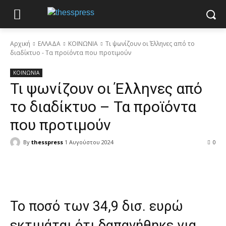
Αρχική
ΕΛΛΑΔΑ
ΚΟΙΝΩΝΙΑ
Τι ψωνίζουν οι Έλληνες από το
διαδίκτυο - Τα προϊόντα που προτιμούν
ΚΟΙΝΩΝΙΑ
Τι ψωνίζουν οι Έλληνες από
το διαδίκτυο – Τα προϊόντα
που προτιμούν
By
thesspress
1 Αυγούστου 2024
0
Facebook
X
Pinterest
WhatsApp
Το ποσό των 34,9 δισ. ευρώ
εκτιμάται ότι δαπανήθηκε για