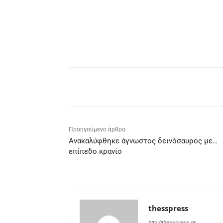
Facebook
X
Pinterest
Προηγούμενο άρθρο
Ανακαλύφθηκε άγνωστος δεινόσαυρος με…
επίπεδο κρανίο
thesspress
http://thesspress.gr