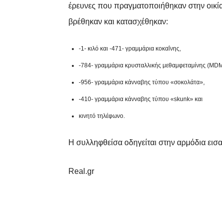
έρευνες που πραγματοποιήθηκαν στην οικία
βρέθηκαν και κατασχέθηκαν:
-1- κιλό και -471- γραμμάρια κοκαΐνης,
-784- γραμμάρια κρυσταλλικής μεθαμφεταμίνης (MDM
-956- γραμμάρια κάνναβης τύπου «σοκολάτα»,
-410- γραμμάρια κάνναβης τύπου «skunk» και
κινητό τηλέφωνο.
Η συλληφθείσα οδηγείται στην αρμόδια εισα
Real.gr