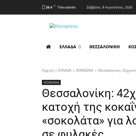
C
Σάββατο, 8 Αυγούστου, 2026
26.4
Thessaloniki
ΕΛΛΑΔΑ
ΘΕΣΣΑΛΟΝΙΚΗ
ΚΟ
Αρχική
ΕΛΛΑΔΑ
ΚΟΙΝΩΝΙΑ
Θεσσαλονίκη: 42χρονη 
ΚΟΙΝΩΝΙΑ
Θεσσαλονίκη: 42χ
κατοχή της κοκαΐ
«σοκολάτα» για λ
σε φυλακές