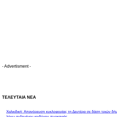
- Advertisment -
ΤΕΛΕΥΤΑΙΑ ΝΕΑ
Χαλκιδική: Απαγόρευση κυκλοφορίας τη Δευτέρα σε δάση τριών δ
λόγω αυξημένου κινδύνου πυρκαγιάς