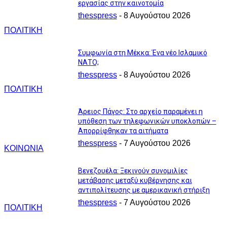
εργασίας στην καινοτομία
thesspress
-
8 Αυγούστου 2026
ΠΟΛΙΤΙΚΗ
Συμφωνία στη Μέκκα: Ένα νέο Ισλαμικό
ΝΑΤΟ;
thesspress
-
8 Αυγούστου 2026
ΠΟΛΙΤΙΚΗ
Άρειος Πάγος: Στο αρχείο παραμένει η
υπόθεση των τηλεφωνικών υποκλοπών –
Απορρίφθηκαν τα αιτήματα
thesspress
-
7 Αυγούστου 2026
ΚΟΙΝΩΝΙΑ
Βενεζουέλα: Ξεκινούν συνομιλίες
μετάβασης μεταξύ κυβέρνησης και
αντιπολίτευσης με αμερικανική στήριξη
thesspress
-
7 Αυγούστου 2026
ΠΟΛΙΤΙΚΗ