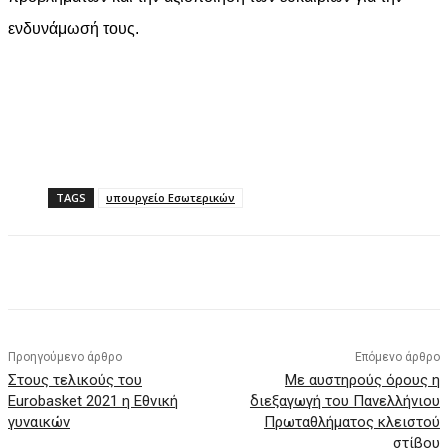
ενδυνάμωσή τους.
TAGS
υπουργείο Εσωτερικών
Facebook
X
Pinterest
WhatsApp
Προηγούμενο άρθρο
Επόμενο άρθρο
Στους τελικούς του
Με αυστηρούς όρους η
Eurobasket 2021 η Εθνική
διεξαγωγή του Πανελλήνιου
γυναικών
Πρωταθλήματος κλειστού
στίβου