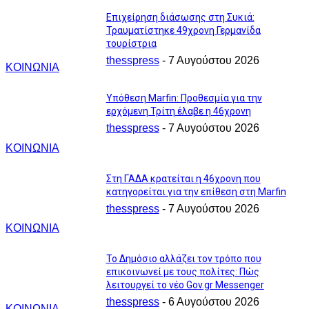
Επιχείρηση διάσωσης στη Συκιά:
Τραυματίστηκε 49χρονη Γερμανίδα
τουρίστρια
thesspress
-
7 Αυγούστου 2026
ΚΟΙΝΩΝΙΑ
Υπόθεση Marfin: Προθεσμία για την
ερχόμενη Τρίτη έλαβε η 46χρονη
thesspress
-
7 Αυγούστου 2026
ΚΟΙΝΩΝΙΑ
Στη ΓΑΔΑ κρατείται η 46χρονη που
κατηγορείται για την επίθεση στη Marfin
thesspress
-
7 Αυγούστου 2026
ΚΟΙΝΩΝΙΑ
Το Δημόσιο αλλάζει τον τρόπο που
επικοινωνεί με τους πολίτες: Πώς
λειτουργεί το νέο Gov.gr Messenger
thesspress
-
6 Αυγούστου 2026
ΚΟΙΝΩΝΙΑ