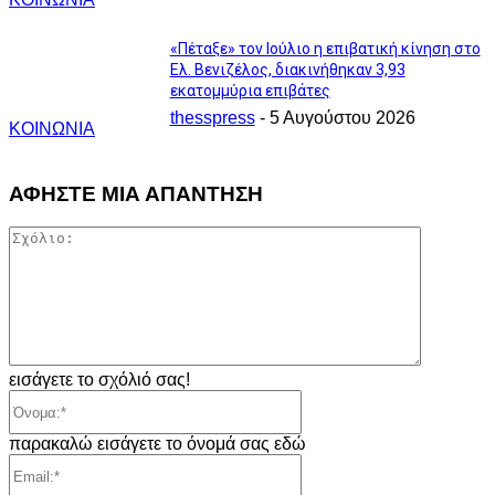
«Πέταξε» τον Ιούλιο η επιβατική κίνηση στο
Ελ. Βενιζέλος, διακινήθηκαν 3,93
εκατομμύρια επιβάτες
thesspress
-
5 Αυγούστου 2026
ΚΟΙΝΩΝΙΑ
ΑΦΗΣΤΕ ΜΙΑ ΑΠΑΝΤΗΣΗ
Σχόλιο:
εισάγετε το σχόλιό σας!
Όνομα:*
παρακαλώ εισάγετε το όνομά σας εδώ
Email:*