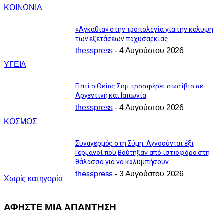
ΚΟΙΝΩΝΙΑ
«Αγκάθια» στην τροπολογία για την κάλυψη
των εξετάσεων παχυσαρκίας
thesspress
-
4 Αυγούστου 2026
ΥΓΕΙΑ
Γιατί ο Θείος Σαμ προσφέρει σωσίβιο σε
Αργεντινή και Ιαπωνία
thesspress
-
4 Αυγούστου 2026
ΚΟΣΜΟΣ
Συναγερμός στη Σύμη: Αγνοούνται έξι
Γερμανοί που βούτηξαν από ιστιοφόρο στη
θάλασσα για να κολυμπήσουν
thesspress
-
3 Αυγούστου 2026
Χωρίς κατηγορία
ΑΦΗΣΤΕ ΜΙΑ ΑΠΑΝΤΗΣΗ