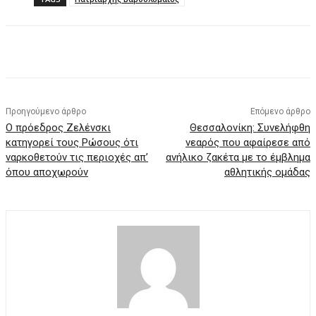
Facebook
X
Pinterest
WhatsApp
Προηγούμενο άρθρο
Επόμενο άρθρο
Ο πρόεδρος Ζελένσκι
Θεσσαλονίκη: Συνελήφθη
κατηγορεί τους Ρώσους ότι
νεαρός που αφαίρεσε από
ναρκοθετούν τις περιοχές απ’
ανήλικο ζακέτα με το έμβλημα
όπου αποχωρούν
αθλητικής ομάδας