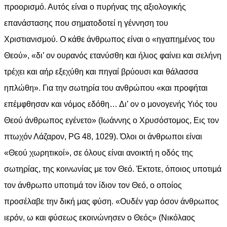
προορισμό. Αυτός είναι ο πυρήνας της αξιολογικής
επανάστασης που σηματοδοτεί η γέννηση του
Χριστιανισμού. Ο κάθε άνθρωπος είναι ο «ηγαπημένος του
Θεού», «δι’ ον ουρανός ετανύσθη και ήλιος φαίνει και σελήνη
τρέχει και αήρ εξεχύθη και πηγαί βρύουσι και θάλασσα
ηπλώθη». Για την σωτηρία του ανθρώπου «και προφήται
επέμφθησαν και νόμος εδόθη… Δι’ ον ο μονογενής Υιός του
Θεού άνθρωπος εγένετο» (Ιωάννης ο Χρυσόστομος, Εις τον
πτωχόν Λάζαρον, PG 48, 1029). Όλοι οι άνθρωποι είναι
«Θεού χωρητικοί», σε όλους είναι ανοικτή η οδός της
σωτηρίας, της κοινωνίας με τον Θεό. Έκτοτε, όποιος υποτιμά
τον άνθρωπο υποτιμά τον ίδιον τον Θεό, ο οποίος
προσέλαβε την δική μας φύση. «Ουδέν γαρ όσον άνθρωπος
ιερόν, ω και φύσεως εκοινώνησεν ο Θεός» (Νικόλαος