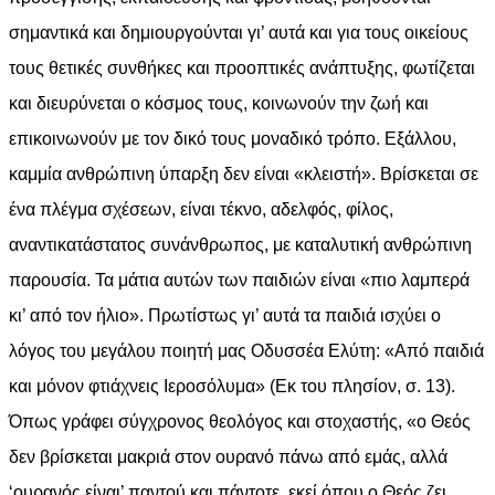
σημαντικά και δημιουργούνται γι’ αυτά και για τους οικείους
τους θετικές συνθήκες και προοπτικές ανάπτυξης, φωτίζεται
και διευρύνεται ο κόσμος τους, κοινωνούν την ζωή και
επικοινωνούν με τον δικό τους μοναδικό τρόπο. Εξάλλου,
καμμία ανθρώπινη ύπαρξη δεν είναι «κλειστή». Βρίσκεται σε
ένα πλέγμα σχέσεων, είναι τέκνο, αδελφός, φίλος,
αναντικατάστατος συνάνθρωπος, με καταλυτική ανθρώπινη
παρουσία. Τα μάτια αυτών των παιδιών είναι «πιο λαμπερά
κι’ από τον ήλιο». Πρωτίστως γι’ αυτά τα παιδιά ισχύει ο
λόγος του μεγάλου ποιητή μας Οδυσσέα Ελύτη: «Από παιδιά
και μόνον φτιάχνεις Ιεροσόλυμα» (Εκ του πλησίον, σ. 13).
Όπως γράφει σύγχρονος θεολόγος και στοχαστής, «ο Θεός
δεν βρίσκεται μακριά στον ουρανό πάνω από εμάς, αλλά
‘ουρανός είναι’ παντού και πάντοτε, εκεί όπου ο Θεός ζει