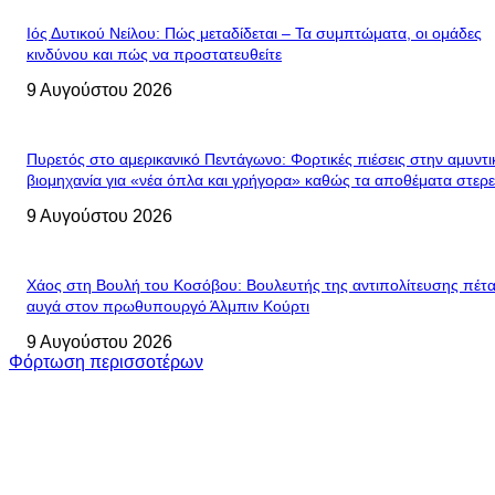
Ιός Δυτικού Νείλου: Πώς μεταδίδεται – Τα συμπτώματα, οι ομάδες
κινδύνου και πώς να προστατευθείτε
9 Αυγούστου 2026
Πυρετός στο αμερικανικό Πεντάγωνο: Φορτικές πιέσεις στην αμυντι
βιομηχανία για «νέα όπλα και γρήγορα» καθώς τα αποθέματα στερ
9 Αυγούστου 2026
Χάος στη Βουλή του Κοσόβου: Βουλευτής της αντιπολίτευσης πέτα
αυγά στον πρωθυπουργό Άλμπιν Κούρτι
9 Αυγούστου 2026
Φόρτωση περισσοτέρων