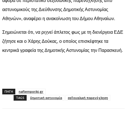
αφορά σε περιστατικό σεξουαλικής παρενόχλησης από
αστυνομικούς της Διεύθυνσης Δημοτικής Αστυνομίας
Αθηνών», αναφέρει η ανακοίνωση του Δήμου Αθηναίων.
Σημειώνεται ότι, να ριχνεί άπλετος φως με τη διενέργεια ΕΔΕ
ζήτησε και ο Χάρης Δούκας, ο οποίος επισκέφτηκε τα
κεντρικά γραφεία της Δημοτικής Αστυνομίας την Παρασκευή.
ΠΗΓΗ
naftemporiki.gr
TAGS
δημοτική αστυνομία
σεξουαλική παρενόχληση
Facebook
X
Pinterest
WhatsApp