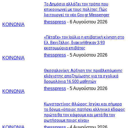
Το Δημόσιο αλλάζει τον τρόπο που
επικοινωνεί με τους πολίτες: Πώς
λειτουργεί το νέο Gov.gr Messenger
thesspress
-
6 Αυγούστου 2026
ΚΟΙΝΩΝΙΑ
«Πέταξε» τον Ιούλιο η επιβατική κίνηση στο
Ελ. Βενιζέλος, διακινήθηκαν 3,93
εκατομμύρια επιβάτες
thesspress
-
5 Αυγούστου 2026
ΚΟΙΝΩΝΙΑ
Θεσσαλονίκη: Αύξηση της προβλεπόμενης
ελάχιστης αποζημίωσης για τα σχολικά
δρομολόγια 16.500 μαθητών
thesspress
-
5 Αυγούστου 2026
ΚΟΙΝΩΝΙΑ
Κωνσταντίνος Φλώρος: Ισχύει και σήμερα
το δόγμα «όποιος πατήσει ελληνικό έδαφος
πρώτα θα τον κάψουμε και μετά θα τον
ρωτήσουμε ποιος είναι»
ΚΟΙΝΩΝΙΑ
thesspress
-
4 Αυγούστου 2026