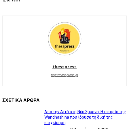
thesspress
http://thesspress.gr
ΣΧΕΤΙΚΑ ΑΡΘΡΑ
Από την Αϊτή στη Νέα Σμύρνη: Η ιστορία της
Wandhashina που ίδρυσε τη δική της
επιχείρηση