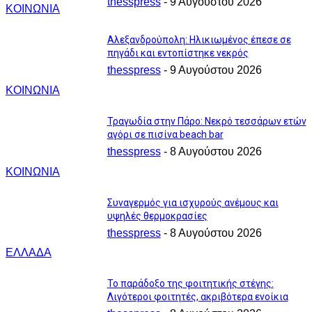
thesspress
-
9 Αυγούστου 2026
ΚΟΙΝΩΝΙΑ
Αλεξανδρούπολη: Ηλικιωμένος έπεσε σε
πηγάδι και εντοπίστηκε νεκρός
thesspress
-
9 Αυγούστου 2026
ΚΟΙΝΩΝΙΑ
Τραγωδία στην Πάρο: Νεκρό τεσσάρων ετών
αγόρι σε πισίνα beach bar
thesspress
-
8 Αυγούστου 2026
ΚΟΙΝΩΝΙΑ
Συναγερμός για ισχυρούς ανέμους και
υψηλές θερμοκρασίες
thesspress
-
8 Αυγούστου 2026
ΕΛΛΑΔΑ
Το παράδοξο της φοιτητικής στέγης:
Λιγότεροι φοιτητές, ακριβότερα ενοίκια