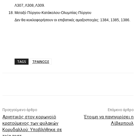
Λ307, Λ308, Λ309.
Μεταξύ Πύργου-Κατάκολου-Ολυμπίας-Πύργου
Δεν θα κυκλοφορήσουν οι επιβατικές αμαξοστοιχίες: 1384, 1385, 1386.
TAGS
ΤΡΑΙΝΟΣΕ
Facebook
X
Pinterest
WhatsApp
Προηγούμενο άρθρο
Επόμενο άρθρο
Αρνητικός στον κορωνοϊό
Έτοιμη να πανηγυρίσει η
κρατούμενος των φυλακών
Λίβερπουλ
Κορυδαλλού: Υποβλήθηκε σε
τρία τεστ