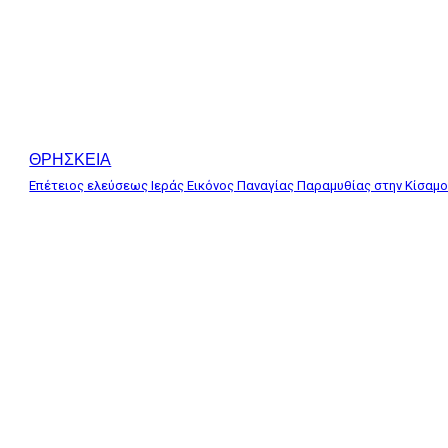
ΘΡΗΣΚΕΙΑ
Επέτειος ελεύσεως Ιεράς Εικόνος Παναγίας Παραμυθίας στην Κίσαμ