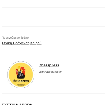
Facebook
X
Pinterest
WhatsApp
Προηγούμενο άρθρο
Γενική Πρόγνωση Καιρού
thesspress
http://thesspress.gr