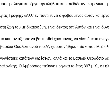
ε με λόγια και έργα την αλήθεια και απέδιδε αντικειμενικά τη δ
ας Γραφής: «Αλλ᾿ εν παντί έθνει ο φοβούμενος αυτόν καί εργαζό
στη ζωή του με δικαιοσύνη, είναι δεκτός απ’ Αυτόν και είναι δυν
υτό και τον αξίωσε να βαπτισθεί χριστιανός, να γίνει έπειτα αν
βασιλιά Ουαλεντιανού του Α’, χειροτονήθηκε επίσκοπος Μεδιο
γωνίστηκε κατά των αιρέσεων, αλλά και το βασιλιά Θεοδόσιο δε
αλονίκης. Ο Αμβρόσιος πέθανε ειρηνικά το έτος 397 μ.Χ., σε ηλ