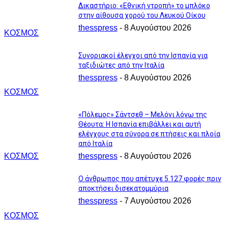
Δικαστήριο: «Εθνική ντροπή» το μπλόκο
στην αίθουσα χορού του Λευκού Οίκου
thesspress
-
8 Αυγούστου 2026
ΚΟΣΜΟΣ
Συνοριακοί έλεγχοι από την Ισπανία για
ταξιδιώτες από την Ιταλία
thesspress
-
8 Αυγούστου 2026
ΚΟΣΜΟΣ
«Πόλεμος» Σάντσεθ – Μελόνι λόγω της
Θέουτα: Η Ισπανία επιβάλλει και αυτή
ελέγχους στα σύνορα σε πτήσεις και πλοία
από Ιταλία
ΚΟΣΜΟΣ
thesspress
-
8 Αυγούστου 2026
Ο άνθρωπος που απέτυχε 5.127 φορές πριν
αποκτήσει δισεκατομμύρια
thesspress
-
7 Αυγούστου 2026
ΚΟΣΜΟΣ