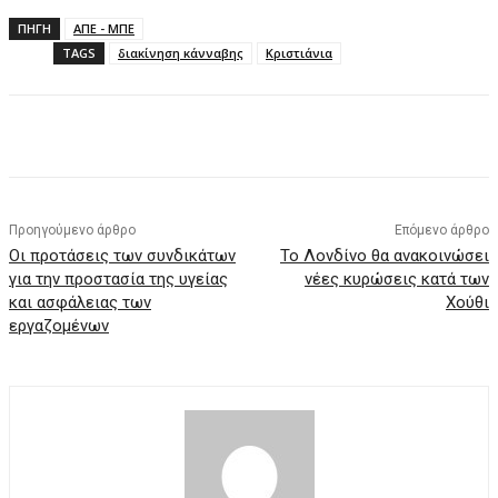
ΠΗΓΗ
ΑΠΕ - ΜΠΕ
TAGS
διακίνηση κάνναβης
Κριστιάνια
Facebook
X
Pinterest
WhatsApp
Προηγούμενο άρθρο
Επόμενο άρθρο
Οι προτάσεις των συνδικάτων
Το Λονδίνο θα ανακοινώσει
για την προστασία της υγείας
νέες κυρώσεις κατά των
και ασφάλειας των
Χούθι
εργαζομένων