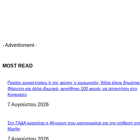
- Advertisment -
MOST READ
Προϊόν εργαστηρίου ή της φύσης ο κορωνοϊός; Άλλα έλεγε δημόσια
Φάουτσι και άλλα ιδιωτικά, αρνήθηκε 100 φορές να απαντήσει στο
Κογκρέσο
7 Αυγούστου 2026
Στη ΓΑΔΑ κρατείται η 46χρονη που κατηγορείται για την επίθεση στ
Marfin
7 Αυγούστου 2026