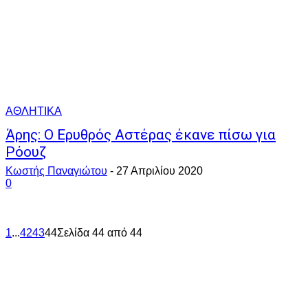
ΑΘΛΗΤΙΚΑ
Άρης: Ο Ερυθρός Αστέρας έκανε πίσω για
Ρόουζ
Κωστής Παναγιώτου
-
27 Απριλίου 2020
0
1
...
42
43
44
Σελίδα 44 από 44