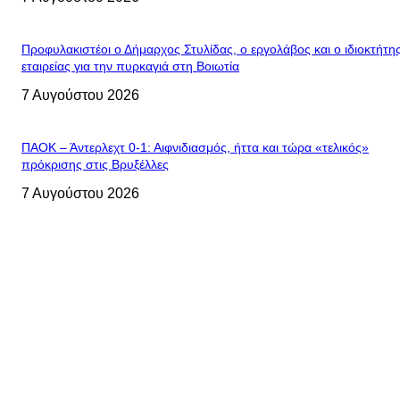
Προφυλακιστέοι ο Δήμαρχος Στυλίδας, ο εργολάβος και ο ιδιοκτήτη
εταιρείας για την πυρκαγιά στη Βοιωτία
7 Αυγούστου 2026
ΠΑΟΚ – Άντερλεχτ 0-1: Αιφνιδιασμός, ήττα και τώρα «τελικός»
πρόκρισης στις Βρυξέλλες
7 Αυγούστου 2026