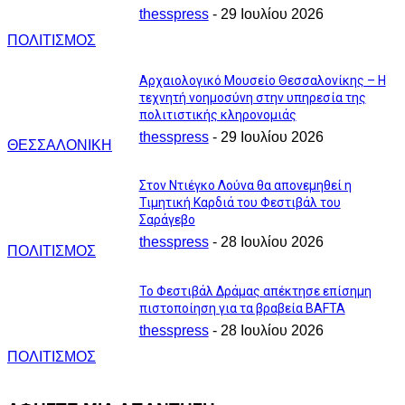
thesspress
-
29 Ιουλίου 2026
ΠΟΛΙΤΙΣΜΟΣ
Αρχαιολογικό Μουσείο Θεσσαλονίκης – Η
τεχνητή νοημοσύνη στην υπηρεσία της
πολιτιστικής κληρονομιάς
thesspress
-
29 Ιουλίου 2026
ΘΕΣΣΑΛΟΝΙΚΗ
Στον Ντιέγκο Λούνα θα απονεμηθεί η
Τιμητική Καρδιά του Φεστιβάλ του
Σαράγεβο
thesspress
-
28 Ιουλίου 2026
ΠΟΛΙΤΙΣΜΟΣ
Το Φεστιβάλ Δράμας απέκτησε επίσημη
πιστοποίηση για τα βραβεία BAFTA
thesspress
-
28 Ιουλίου 2026
ΠΟΛΙΤΙΣΜΟΣ