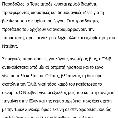
Παραδόξως, ο Τσιτς αποδεικνύεται κρυφό διαμάντι,
προσφέροντας διορατικές και δημιουργικές ιδέες για τη
βελτίωση του σεναρίου του έργου. Οι απροσδόκητες
προτάσεις του αρχίζουν να αναδιαμορφώνουν την
παράσταση, προς μεγάλη έκπληξη αλλά και ευχαρίστηση του
Ντέιβιντ.
Σε μερικές παραστάσεις, για λόγους ανωτέρας βίας, η Όλιβ
αντικαθίσταται από μία αξιοπρεπή ηθοποιό και το έργο
γίνεται πολύ καλύτερο. Ο Τσιτς, βλέποντας τη διαφορά,
σκοτώνει την Όλιβ, γιατί τόσο καιρό του κατέστρεφε το
σενάριο. Ο Ντέιβιντ γίνεται έξαλλος μαζί του και στη συνέχεια
πηγαίνει στην Έλεν και της εκμυστηρεύεται πως έχει σχέση
με την Έλεν Σινκλέρ, όμως εκείνη δε στενοχωριέται, καθώς
«ταξιδεύει» με τον φίλο του Ντέιβιντ, τον Φλέντερ.