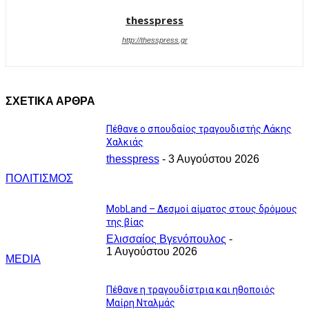
thesspress
http://thesspress.gr
ΣΧΕΤΙΚΑ ΑΡΘΡΑ
Πέθανε ο σπουδαίος τραγουδιστής Λάκης
Χαλκιάς
thesspress
-
3 Αυγούστου 2026
ΠΟΛΙΤΙΣΜΟΣ
MobLand – Δεσμοί αίματος στους δρόμους
της βίας
Ελισσαίος Βγενόπουλος
-
1 Αυγούστου 2026
MEDIA
Πέθανε η τραγουδίστρια και ηθοποιός
Μαίρη Νταλμάς