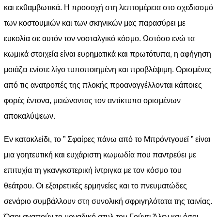
και εκθαμβωτικά. Η προσοχή στη λεπτομέρεια στο σχεδιασμό
των κοστουμιών και των σκηνικών μας παρασύρει με
ευκολία σε αυτόν τον νοσταλγικό κόσμο. Ωστόσο ενώ τα
κωμικά στοιχεία είναι ευρηματικά και πρωτότυπα, η αφήγηση
μοιάζει ενίοτε λίγο τυποποιημένη και προβλέψιμη. Ορισμένες
από τις ανατροπές της πλοκής προαναγγέλλονται κάποιες
φορές έντονα, μειώνοντας τον αντίκτυπο ορισμένων
αποκαλύψεων.
Εν κατακλείδι, το ” Σφαίρες πάνω από το Μπρόντγουεϊ ” είναι
μια γοητευτική και ευχάριστη κωμωδία που παντρεύει με
επιτυχία τη γκανγκστερική ίντριγκα με τον κόσμο του
θεάτρου. Οι εξαιρετικές ερμηνείες και το πνευματώδες
σενάριο συμβάλλουν στη συνολική σφριγηλότατα της ταινίας.
Όσοι αγαπούν το μοναδικό στυλ του Γούντι Άλεν και όσοι