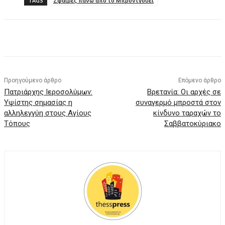
TAGS
Σφαίρες πάνω από το Μπρόντγουεϊ
Facebook
X
Pinterest
WhatsApp
Προηγούμενο άρθρο
Επόμενο άρθρο
Πατριάρχης Ιεροσολύμων:
Βρετανία: Οι αρχές σε
Υψίστης σημασίας η
συναγερμό μπροστά στον
αλληλεγγύη στους Αγίους
κίνδυνο ταραχών το
Τόπους
Σαββατοκύριακο