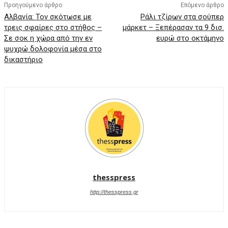
Προηγούμενο άρθρο
Επόμενο άρθρο
Αλβανία: Τον σκότωσε με
Ράλι τζίρων στα σούπερ
τρεις σφαίρες στο στήθος –
μάρκετ – Ξεπέρασαν τα 9 δισ.
Σε σοκ η χώρα από την εν
ευρώ στο οκτάμηνο
ψυχρώ δολοφονία μέσα στο
δικαστήριο
thesspress
http://thesspress.gr