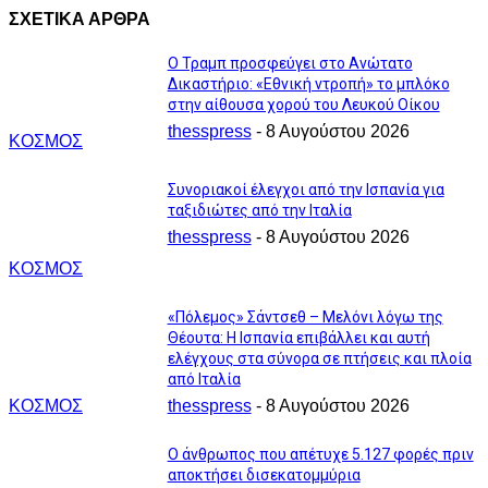
ΣΧΕΤΙΚΑ ΑΡΘΡΑ
Ο Τραμπ προσφεύγει στο Ανώτατο
Δικαστήριο: «Εθνική ντροπή» το μπλόκο
στην αίθουσα χορού του Λευκού Οίκου
thesspress
-
8 Αυγούστου 2026
ΚΟΣΜΟΣ
Συνοριακοί έλεγχοι από την Ισπανία για
ταξιδιώτες από την Ιταλία
thesspress
-
8 Αυγούστου 2026
ΚΟΣΜΟΣ
«Πόλεμος» Σάντσεθ – Μελόνι λόγω της
Θέουτα: Η Ισπανία επιβάλλει και αυτή
ελέγχους στα σύνορα σε πτήσεις και πλοία
από Ιταλία
ΚΟΣΜΟΣ
thesspress
-
8 Αυγούστου 2026
Ο άνθρωπος που απέτυχε 5.127 φορές πριν
αποκτήσει δισεκατομμύρια