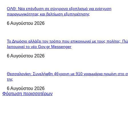
ΟΛΘ: Νέα επένδυση σε σύγχρονο εξοπλισμό για ενίσχυση
παραγωγικότητας και βελτίωση εξυπηρέτησης
6 Αυγούστου 2026
Το Δημόσιο αλλάζει τον τρόπο που επικοινωνεί με τους πολίτες: Π
λειτουργεί το νέο Gov.gr Messenger
6 Αυγούστου 2026
Θεσσαλονίκη: Συνελήφθη 46χρονη με 910 γραμμάρια ηρωίνη στο σ
της
6 Αυγούστου 2026
Φόρτωση περισσοτέρων