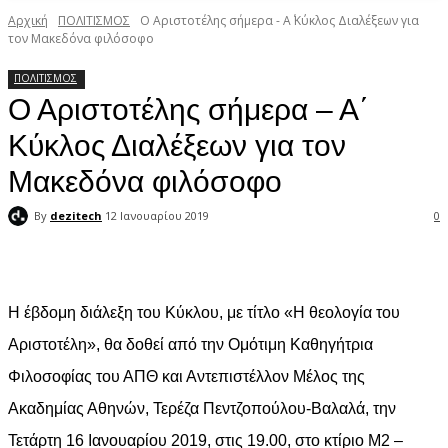
Αρχική
ΠΟΛΙΤΙΣΜΟΣ
Ο Αριστοτέλης σήμερα - Α΄ Κύκλος Διαλέξεων για
τον Μακεδόνα φιλόσοφο
ΠΟΛΙΤΙΣΜΟΣ
Ο Αριστοτέλης σήμερα – Α΄
Κύκλος Διαλέξεων για τον
Μακεδόνα φιλόσοφο
By
dezitech
12 Ιανουαρίου 2019
0
Facebook
X
Pinterest
WhatsApp
Η έβδομη διάλεξη του Κύκλου, με τίτλο «Η θεολογία του
Αριστοτέλη», θα δοθεί από την Ομότιμη Καθηγήτρια
Φιλοσοφίας του ΑΠΘ και Αντεπιστέλλον Μέλος της
Ακαδημίας Αθηνών, Τερέζα Πεντζοπούλου-Βαλαλά, την
Τετάρτη 16 Ιανουαρίου 2019, στις 19.00, στο κτίριο Μ2 –