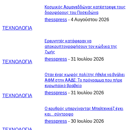
Κοσμικός Αρμαγεδδώνας κατέστρεψε τους
δορυφόρους του Ποσειδώνα
thesspress
-
4 Αυγούστου 2026
ΤΕΧΝΟΛΟΓΙΑ
Ερευνητές κατάφεραν να
αποκρυπτογραφήσουν τον κώδικα της
ζωής
thesspress
-
31 Ιουλίου 2026
ΤΕΧΝΟΛΟΓΙΑ
Οταν ένας κωφός πολίτης ήθελε να βγάλει
ΑΦΜ στην ΑΑΔΕ: Το πρόγραμμα που πήρε
ευρωπαϊκό βραβείο
thesspress
-
31 Ιουλίου 2026
ΤΕΧΝΟΛΟΓΙΑ
Ο ερυθρός υπεργίγαντας Μπελτεγκέζ έχει
και… σύντροφο
thesspress
-
30 Ιουλίου 2026
ΤΕΧΝΟΛΟΓΙΑ