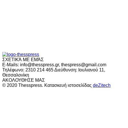
ΣΧΕΤΙΚΆ ΜΕ ΕΜΆΣ
E-Mails: info@thesspress.gr, thespress@gmail.com
Τηλέφωνο: 2310 214 465 Διεύθυνση: Ιουλιανού 11,
Θεσσαλονίκη
ΑΚΟΛΟΥΘΗΣΕ ΜΑΣ
© 2020 Thesspress. Κατασκευή ιστοσελίδας
deZitech