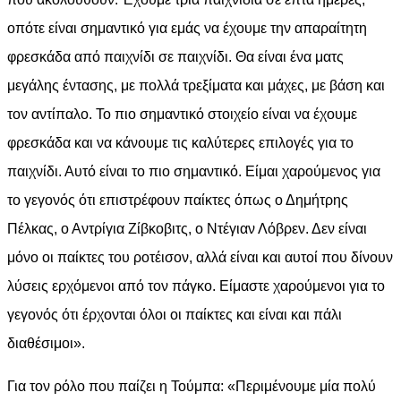
οπότε είναι σημαντικό για εμάς να έχουμε την απαραίτητη
φρεσκάδα από παιχνίδι σε παιχνίδι. Θα είναι ένα ματς
μεγάλης έντασης, με πολλά τρεξίματα και μάχες, με βάση και
τον αντίπαλο. Το πιο σημαντικό στοιχείο είναι να έχουμε
φρεσκάδα και να κάνουμε τις καλύτερες επιλογές για το
παιχνίδι. Αυτό είναι το πιο σημαντικό. Είμαι χαρούμενος για
το γεγονός ότι επιστρέφουν παίκτες όπως ο Δημήτρης
Πέλκας, ο Αντρίγια Ζίβκοβιτς, ο Ντέγιαν Λόβρεν. Δεν είναι
μόνο οι παίκτες του ροτέισον, αλλά είναι και αυτοί που δίνουν
λύσεις ερχόμενοι από τον πάγκο. Είμαστε χαρούμενοι για το
γεγονός ότι έρχονται όλοι οι παίκτες και είναι και πάλι
διαθέσιμοι».
Για τον ρόλο που παίζει η Τούμπα: «Περιμένουμε μία πολύ