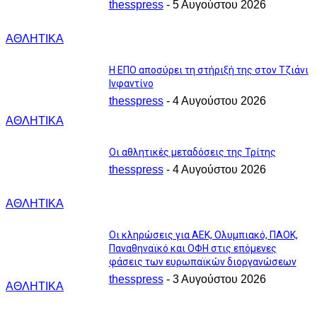
thesspress
-
5 Αυγούστου 2026
ΑΘΛΗΤΙΚΑ
Η ΕΠΟ αποσύρει τη στήριξή της στον Τζιάνι
Ινφαντίνο
thesspress
-
4 Αυγούστου 2026
ΑΘΛΗΤΙΚΑ
Οι αθλητικές μεταδόσεις της Τρίτης
thesspress
-
4 Αυγούστου 2026
ΑΘΛΗΤΙΚΑ
Οι κληρώσεις για ΑΕΚ, Ολυμπιακό, ΠΑΟΚ,
Παναθηναϊκό και ΟΦΗ στις επόμενες
φάσεις των ευρωπαϊκών διοργανώσεων
thesspress
-
3 Αυγούστου 2026
ΑΘΛΗΤΙΚΑ