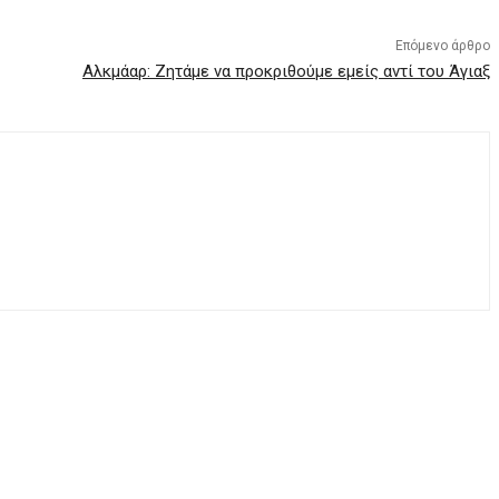
Επόμενο άρθρο
Αλκμάαρ: Ζητάμε να προκριθούμε εμείς αντί του Άγιαξ