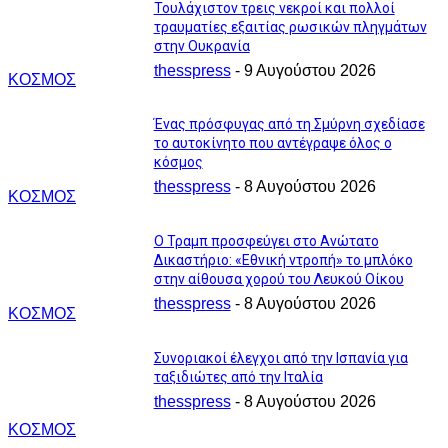
Τουλάχιστον τρεις νεκροί και πολλοί
τραυματίες εξαιτίας ρωσικών πληγμάτων
στην Ουκρανία
thesspress
-
9 Αυγούστου 2026
ΚΟΣΜΟΣ
Ένας πρόσφυγας από τη Σμύρνη σχεδίασε
το αυτοκίνητο που αντέγραψε όλος ο
κόσμος
thesspress
-
8 Αυγούστου 2026
ΚΟΣΜΟΣ
Ο Τραμπ προσφεύγει στο Ανώτατο
Δικαστήριο: «Εθνική ντροπή» το μπλόκο
στην αίθουσα χορού του Λευκού Οίκου
thesspress
-
8 Αυγούστου 2026
ΚΟΣΜΟΣ
Συνοριακοί έλεγχοι από την Ισπανία για
ταξιδιώτες από την Ιταλία
thesspress
-
8 Αυγούστου 2026
ΚΟΣΜΟΣ