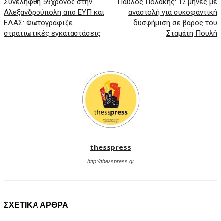
Συνελήφθη 59χρονος στην
Παύλος Πολάκης: 12 μήνες με
Αλεξανδρούπολη από ΕΥΠ και
αναστολή για συκοφαντική
ΕΛΑΣ: Φωτογράφιζε
δυσφήμιση σε βάρος του
στρατιωτικές εγκαταστάσεις
Σταμάτη Πουλή
thesspress
http://thesspress.gr
ΣΧΕΤΙΚΑ ΑΡΘΡΑ