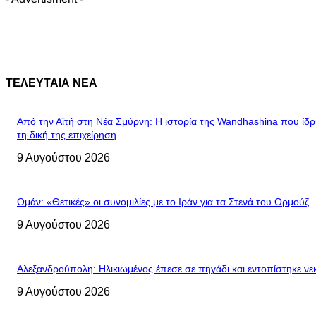
ΤΕΛΕΥΤΑΙΑ ΝΕΑ
Από την Αϊτή στη Νέα Σμύρνη: Η ιστορία της Wandhashina που ίδ
τη δική της επιχείρηση
9 Αυγούστου 2026
Ομάν: «Θετικές» οι συνομιλίες με το Ιράν για τα Στενά του Ορμούζ
9 Αυγούστου 2026
Αλεξανδρούπολη: Ηλικιωμένος έπεσε σε πηγάδι και εντοπίστηκε νε
9 Αυγούστου 2026