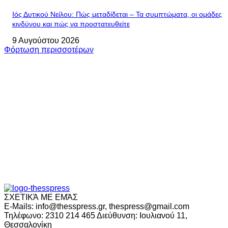
Ιός Δυτικού Νείλου: Πώς μεταδίδεται – Τα συμπτώματα, οι ομάδες
κινδύνου και πώς να προστατευθείτε
9 Αυγούστου 2026
Φόρτωση περισσοτέρων
ΣΧΕΤΙΚΆ ΜΕ ΕΜΆΣ
E-Mails: info@thesspress.gr, thespress@gmail.com
Τηλέφωνο: 2310 214 465 Διεύθυνση: Ιουλιανού 11,
Θεσσαλονίκη