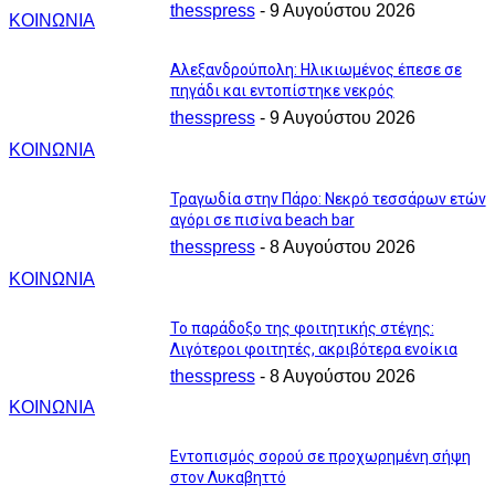
thesspress
-
9 Αυγούστου 2026
ΚΟΙΝΩΝΙΑ
Αλεξανδρούπολη: Ηλικιωμένος έπεσε σε
πηγάδι και εντοπίστηκε νεκρός
thesspress
-
9 Αυγούστου 2026
ΚΟΙΝΩΝΙΑ
Τραγωδία στην Πάρο: Νεκρό τεσσάρων ετών
αγόρι σε πισίνα beach bar
thesspress
-
8 Αυγούστου 2026
ΚΟΙΝΩΝΙΑ
Το παράδοξο της φοιτητικής στέγης:
Λιγότεροι φοιτητές, ακριβότερα ενοίκια
thesspress
-
8 Αυγούστου 2026
ΚΟΙΝΩΝΙΑ
Εντοπισμός σορού σε προχωρημένη σήψη
στον Λυκαβηττό