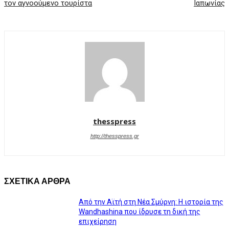
τον αγνοούμενο τουρίστα
Ιαπωνίας
thesspress
http://thesspress.gr
ΣΧΕΤΙΚΑ ΑΡΘΡΑ
Από την Αϊτή στη Νέα Σμύρνη: Η ιστορία της
Wandhashina που ίδρυσε τη δική της
επιχείρηση