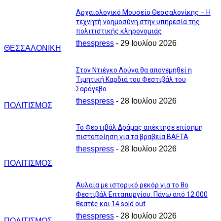
Αρχαιολογικό Μουσείο Θεσσαλονίκης – Η
τεχνητή νοημοσύνη στην υπηρεσία της
πολιτιστικής κληρονομιάς
thesspress
-
29 Ιουλίου 2026
ΘΕΣΣΑΛΟΝΙΚΗ
Στον Ντιέγκο Λούνα θα απονεμηθεί η
Τιμητική Καρδιά του Φεστιβάλ του
Σαράγεβο
thesspress
-
28 Ιουλίου 2026
ΠΟΛΙΤΙΣΜΟΣ
Το Φεστιβάλ Δράμας απέκτησε επίσημη
πιστοποίηση για τα βραβεία BAFTA
thesspress
-
28 Ιουλίου 2026
ΠΟΛΙΤΙΣΜΟΣ
Αυλαία με ιστορικό ρεκόρ για το 8ο
Φεστιβάλ Επταπυργίου: Πάνω από 12.000
θεατές και 14 sold out
thesspress
-
28 Ιουλίου 2026
ΠΟΛΙΤΙΣΜΟΣ