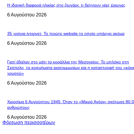
Η ιδανική διαφορά ηλικίας στο ζευγάρι: τι δείχνουν νέες έρευνες
6 Αυγούστου 2026
35 χρόνια ίντερνετ: Το πρώτο website το οποίο υπάρχει ακόμα
6 Αυγούστου 2026
Γιατί έβαλαν στο μάτι τα κοράλλια της Μεσογείου: Το μπλόκο στη
Σκόπελο, τα κοσμήματα εκατομμυρίων και η καταστροφή του «κόκκ
χρυσού»
6 Αυγούστου 2026
Χιροσίμα 6 Αυγούστου 1945: Όταν το «Μικρό Αγόρι» σκότωσε 80.
ανθρώπους
6 Αυγούστου 2026
Φόρτωση περισσοτέρων