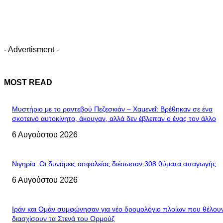
- Advertisment -
MOST READ
Μυστήριο με το ραντεβού Πεζεσκιάν – Χαμενεΐ: Βρέθηκαν σε ένα
σκοτεινό αυτοκίνητο, άκουγαν, αλλά δεν έβλεπαν ο ένας τον άλλο
6 Αυγούστου 2026
Νιγηρία: Οι δυνάμεις ασφαλείας διέσωσαν 308 θύματα απαγωγής
6 Αυγούστου 2026
Ιράν και Ομάν συμφώνησαν για νέο δρομολόγιο πλοίων που θέλου
διασχίσουν τα Στενά του Ορμούζ