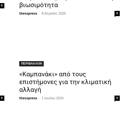
βιωσιμότητα
0
-
thesspress
8 Απριλίου 2026
0
ΠΕΡΙΒΑΛΛΟΝ
«Καμπανάκι» από τους
επιστήμονες για την κλιματική
αλλαγή
-
0
thesspress
1 Ιουλίου 2024
0