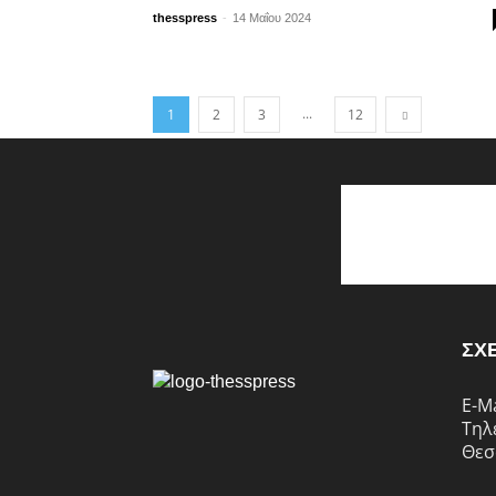
-
thesspress
14 Μαΐου 2024
...
1
2
3
12
ΣΧ
E-M
Τηλ
Θεσ