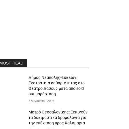
MOST READ
Δήμος Νεάπολης-Συκεών:
Εκστρατεία καθαριότητας στο
Θέατρο Δάσους μετά από sold
out παράσταση
7 Αυγούστου 2026
Μετρό Θεσσαλονίκης: Ξεκινούν
τα δοκιμαστικά δρομολόγια για
την επέκταση προς Καλαμαριά