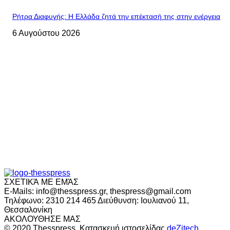
Ρήτρα Διαφυγής: Η Ελλάδα ζητά την επέκτασή της στην ενέργεια
6 Αυγούστου 2026
ΣΧΕΤΙΚΆ ΜΕ ΕΜΆΣ
E-Mails: info@thesspress.gr, thespress@gmail.com
Τηλέφωνο: 2310 214 465 Διεύθυνση: Ιουλιανού 11,
Θεσσαλονίκη
ΑΚΟΛΟΥΘΗΣΕ ΜΑΣ
© 2020 Thesspress. Κατασκευή ιστοσελίδας
deZitech