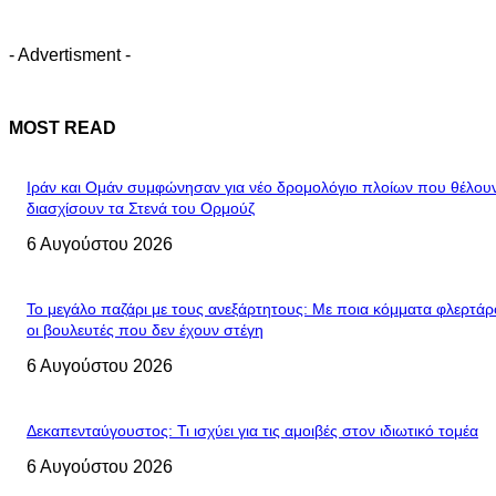
- Advertisment -
MOST READ
Ιράν και Ομάν συμφώνησαν για νέο δρομολόγιο πλοίων που θέλου
διασχίσουν τα Στενά του Ορμούζ
6 Αυγούστου 2026
Το μεγάλο παζάρι με τους ανεξάρτητους: Με ποια κόμματα φλερτά
οι βουλευτές που δεν έχουν στέγη
6 Αυγούστου 2026
Δεκαπενταύγουστος: Τι ισχύει για τις αμοιβές στον ιδιωτικό τομέα
6 Αυγούστου 2026