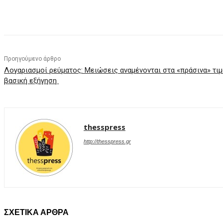
Facebook
X
Pinterest
WhatsApp
Προηγούμενο άρθρο
Λογαριασμοί ρεύματος: Μειώσεις αναμένονται στα «πράσινα» τι
βασική εξήγηση
thesspress
http://thesspress.gr
ΣΧΕΤΙΚΑ ΑΡΘΡΑ