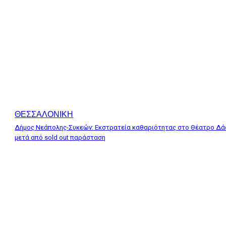
ΘΕΣΣΑΛΟΝΙΚΗ
Δήμος Νεάπολης-Συκεών: Εκστρατεία καθαριότητας στο Θέατρο Δ
μετά από sold out παράσταση