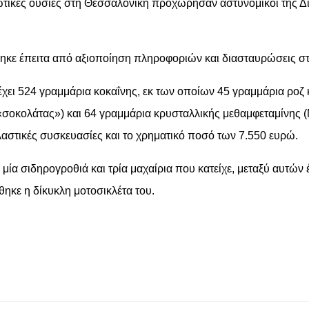
κωτικές ουσίες στη Θεσσαλονίκη προχώρησαν αστυνομικοί της
ηκε έπειτα από αξιοποίηση πληροφοριών και διασταυρώσεις στ
ατέχει 524 γραμμάρια κοκαΐνης, εκ των οποίων 45 γραμμάρια ρο
σοκολάτας») και 64 γραμμάρια κρυσταλλικής μεθαμφεταμίνης 
πλαστικές συσκευασίες και το χρηματικό ποσό των 7.550 ευρώ.
ία σιδηρογροθιά και τρία μαχαίρια που κατείχε, μεταξύ αυτών
κε η δίκυκλη μοτοσικλέτα του.