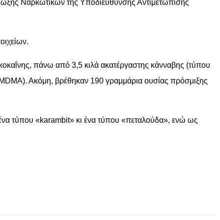
 Δίωξης Ναρκωτικών της Υποδιεύθυνσης Αντιμετώπισης
οιχείων.
ζ κοκαΐνης, πάνω από 3,5 κιλά ακατέργαστης κάνναβης (τύπου
(MDMA). Ακόμη, βρέθηκαν 190 γραμμάρια ουσίας πρόσμιξης
 ένα τύπου «karambit» κι ένα τύπου «πεταλούδα», ενώ ως