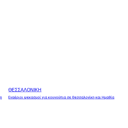
ΘΕΣΣΑΛΟΝΙΚΗ
κη
Εναέριοι ψεκασμοί για κουνούπια σε Θεσσαλονίκη και Ημαθία