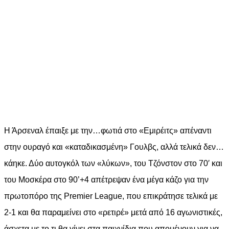
Η Άρσεναλ έπαιξε με την…φωτιά στο «Εμιρέιτς» απέναντι
στην ουραγό και «καταδικασμένη» Γουλβς, αλλά τελικά δεν…
κάηκε. Δύο αυτογκόλ των «λύκων», του Τζόνστον στο 70′ και
του Μοσκέρα στο 90’+4 απέτρεψαν ένα μέγα κάζο για την
πρωτοπόρο της Premier League, που επικράτησε τελικά με
2-1 και θα παραμείνει στο «ρετιρέ» μετά από 16 αγωνιστικές,
άσχετα με το τι θα γίνει στα παιχνίδια που απομένουν για να