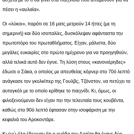
πέσει η «αυλαία».
Οι «λύκοι», παρότι σε 16 ματς μετρούν 14 ήττες (με τη
σημερινή) και δύο ισοπαλίες, δυσκόλεψαν αφάνταστα την
πρωτοπόρο του πρωταθλήματος. Είχαν, μάλιστα, δύο
μεγάλες ευκαιρίες στο πρώτο ημίχρονο για να προηγηθούν,
αλλά τελικά αυτό δεν έγινε. Τη λύση στους «κανονιέρηδες»
έδωσε ο Σάκα, ο οποίος με απευθείας κόρνερ στο 70ό λεπτό
ανάγκασε τον γκολκίπερ της Γουλβς, Τζόνστον, να πετύχει το
αυτογκόλ με το οποίο κρίθηκε το παιχνίδι. Κι, όμως, οι
φιλοξενούμενοι δεν είχαν πει την τελευταία τους κουβέντα,
καθώς στο 90ό λεπτό έφτασαν στην ισοφάριση με την
κεφαλιά του Αροκοντάρε.
Κι ενώ όλα έδειχναν ότι η ομάδα του Αρτέτα θα έχανε δύο