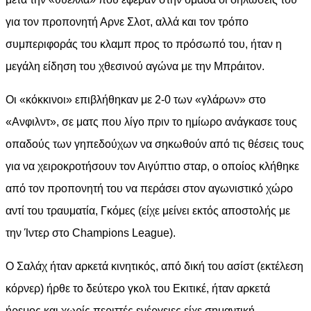
για τον προπονητή Αρνε Σλοτ, αλλά και τον τρόπο
συμπεριφοράς του κλαμπ προς το πρόσωπό του, ήταν η
μεγάλη είδηση του χθεσινού αγώνα με την Μπράιτον.
Οι «κόκκινοι» επιβλήθηκαν με 2-0 των «γλάρων» στο
«Ανφιλντ», σε ματς που λίγο πριν το ημίωρο ανάγκασε τους
οπαδούς των γηπεδούχων να σηκωθούν από τις θέσεις τους
για να χειροκροτήσουν τον Αιγύπτιο σταρ, ο οποίος κλήθηκε
από τον προπονητή του να περάσει στον αγωνιστικό χώρο
αντί του τραυματία, Γκόμες (είχε μείνει εκτός αποστολής με
την Ίντερ στο Champions League).
Ο Σαλάχ ήταν αρκετά κινητικός, από δική του ασίστ (εκτέλεση
κόρνερ) ήρθε το δεύτερο γκολ του Εκιτικέ, ήταν αρκετά
ήρεμος και χωρίς περιττές ενέργειες είχε σημαντική