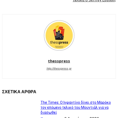
τελικά ο Jeffrey Epstein;
thesspress
http://thesspress.gr
ΣΧΕΤΙΚΑ ΑΡΘΡΑ
Τhe Times: O Ινφαντίνο δίνει στο Μαρόκο
τον επόμενο τελικό του Μουντιάλ για να
διασωθεί