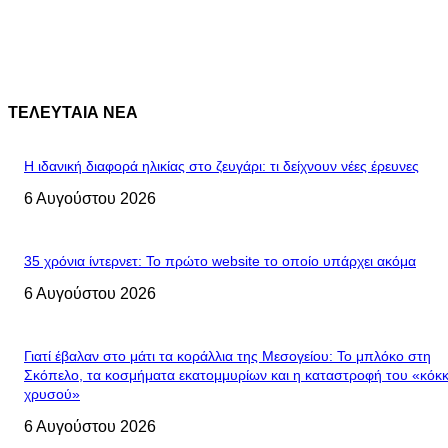
ΤΕΛΕΥΤΑΙΑ ΝΕΑ
Η ιδανική διαφορά ηλικίας στο ζευγάρι: τι δείχνουν νέες έρευνες
6 Αυγούστου 2026
35 χρόνια ίντερνετ: Το πρώτο website το οποίο υπάρχει ακόμα
6 Αυγούστου 2026
Γιατί έβαλαν στο μάτι τα κοράλλια της Μεσογείου: Το μπλόκο στη
Σκόπελο, τα κοσμήματα εκατομμυρίων και η καταστροφή του «κόκκ
χρυσού»
6 Αυγούστου 2026