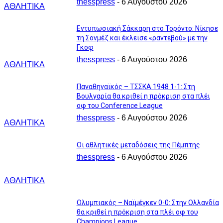
thesspress
-
6 Αυγούστου 2026
ΑΘΛΗΤΙΚΑ
Εντυπωσιακή Σάκκαρη στο Τορόντο: Νίκησε
τη Σονμέζ και έκλεισε «ραντεβού» με την
Γκοφ
thesspress
-
6 Αυγούστου 2026
ΑΘΛΗΤΙΚΑ
Παναθηναϊκός – ΤΣΣΚΑ 1948 1-1: Στη
Βουλγαρία θα κριθεί η πρόκριση στα πλέι
οφ του Conference League
thesspress
-
6 Αυγούστου 2026
ΑΘΛΗΤΙΚΑ
Οι αθλητικές μεταδόσεις της Πέμπτης
thesspress
-
6 Αυγούστου 2026
ΑΘΛΗΤΙΚΑ
Ολυμπιακός – Ναϊμέγκεν 0-0: Στην Ολλανδία
θα κριθεί η πρόκριση στα πλέι οφ του
Champions League