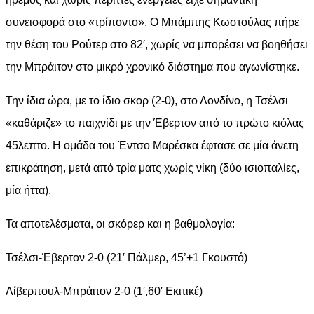
συνεισφορά στο «τρίποντο». Ο Μπάμπης Κωστούλας πήρε
την θέση του Ρούτερ στο 82′, χωρίς να μπορέσει να βοηθήσει
την Μπράιτον στο μικρό χρονικό διάστημα που αγωνίστηκε.
Την ίδια ώρα, με το ίδιο σκορ (2-0), στο Λονδίνο, η Τσέλσι
«καθάριζε» το παιχνίδι με την Έβερτον από το πρώτο κιόλας
45λεπτο. Η ομάδα του Έντσο Μαρέσκα έφτασε σε μία άνετη
επικράτηση, μετά από τρία ματς χωρίς νίκη (δύο ισιοπαλίες,
μία ήττα).
Τα αποτελέσματα, οι σκόρερ και η βαθμολογία:
Τσέλσι-Έβερτον 2-0 (21′ Πάλμερ, 45’+1 Γκουστό)
Λίβερπουλ-Μπράιτον 2-0 (1′,60′ Εκιτικέ)