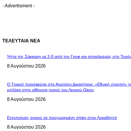
- Advertisment -
ΤΕΛΕΥΤΑΙΑ ΝΕΑ
Ήττα της Σάκκαρη με 2-0 από την Γκοφ και αποκλεισμός στο Τορό
8 Αυγούστου 2026
Ο Τραμπ προσφεύγει στο Ανώτατο Δικαστήριο: «Εθνική ντροπή» τ
μπλόκο στην αίθουσα χορού του Λευκού Οίκου
8 Αυγούστου 2026
Εντοπισμός σορού σε προχωρημένη σήψη στον Λυκαβηττό
8 Αυγούστου 2026