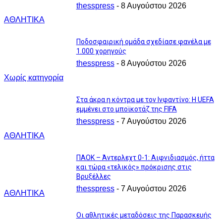
thesspress
-
8 Αυγούστου 2026
ΑΘΛΗΤΙΚΑ
Ποδοσφαιρική ομάδα σχεδίασε φανέλα με
1.000 χορηγούς
thesspress
-
8 Αυγούστου 2026
Χωρίς κατηγορία
Στα άκρα η κόντρα με τον Ινφαντίνο: Η UEFA
εμμένει στο μποϊκοτάζ της FIFA
thesspress
-
7 Αυγούστου 2026
ΑΘΛΗΤΙΚΑ
ΠΑΟΚ – Άντερλεχτ 0-1: Αιφνιδιασμός, ήττα
και τώρα «τελικός» πρόκρισης στις
Βρυξέλλες
thesspress
-
7 Αυγούστου 2026
ΑΘΛΗΤΙΚΑ
Οι αθλητικές μεταδόσεις της Παρασκευής