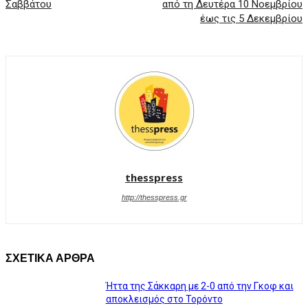
Σαββάτου
από τη Δευτέρα 10 Νοεμβρίου
έως τις 5 Δεκεμβρίου
thesspress
http://thesspress.gr
ΣΧΕΤΙΚΑ ΑΡΘΡΑ
Ήττα της Σάκκαρη με 2-0 από την Γκοφ και
αποκλεισμός στο Τορόντο