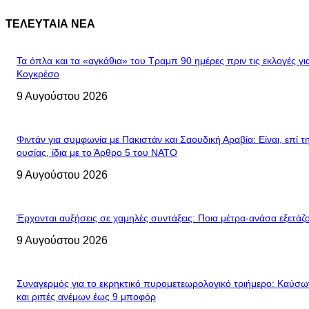
ΤΕΛΕΥΤΑΙΑ ΝΕΑ
Τα όπλα και τα «αγκάθια» του Τραμπ 90 ημέρες πριν τις εκλογές γι
Κογκρέσο
9 Αυγούστου 2026
Φιντάν για συμφωνία με Πακιστάν και Σαουδική Αραβία: Είναι, επί τ
ουσίας, ίδια με το Άρθρο 5 του ΝΑΤΟ
9 Αυγούστου 2026
Έρχονται αυξήσεις σε χαμηλές συντάξεις: Ποια μέτρα-ανάσα εξετάζο
9 Αυγούστου 2026
Συναγερμός για το εκρηκτικό πυρομετεωρολογικό τριήμερο: Καύσ
και ριπές ανέμων έως 9 μποφόρ