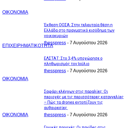
ΟΙΚΟΝΟΜΙΑ
Έκθεση ΟΟΣΑ: Στην τελευταία θέση η
Ελλάδα στο πραγματικό εισόδημα των
νοικοκυριών
thesspress
-
7 Αυγούστου 2026
ΕΠΙΧΕΙΡΗΜΑΤΙΚΟΤΗΤΑ
ΕΛΣΤΑΤ: Στο 3,4% υποχώρησε ο
πληθωρισμός τον Ιούλιο
thesspress
-
7 Αυγούστου 2026
ΟΙΚΟΝΟΜΙΑ
Σαφάρι ελέγχων στις παραλίες: Οι
περιοχές με τις περισσότερες καταγγελίες
– Πώς τα drones εντοπίζουν τις
αυθαιρεσίες
ΟΙΚΟΝΟΜΙΑ
thesspress
-
7 Αυγούστου 2026
Γονικές παροχές: Οι παγίδες στις