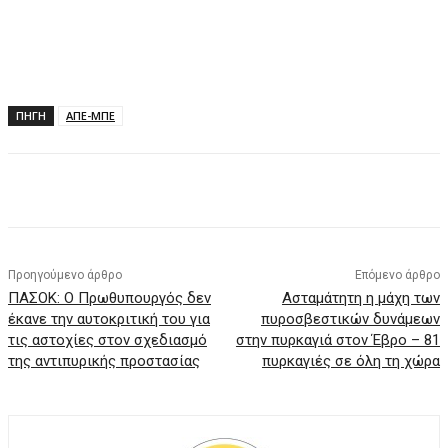
ΠΗΓΗ
ΑΠΕ-ΜΠΕ
Facebook
X
Pinterest
WhatsApp
Προηγούμενο άρθρο
Επόμενο άρθρο
ΠΑΣΟΚ: Ο Πρωθυπουργός δεν
Ασταμάτητη η μάχη των
έκανε την αυτοκριτική του για
πυροσβεστικών δυνάμεων
τις αστοχίες στον σχεδιασμό
στην πυρκαγιά στον Έβρο – 81
της αντιπυρικής προστασίας
πυρκαγιές σε όλη τη χώρα