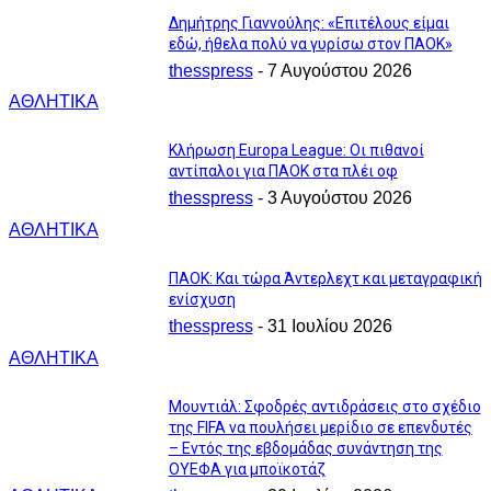
Δημήτρης Γιαννούλης: «Επιτέλους είμαι
εδώ, ήθελα πολύ να γυρίσω στον ΠΑΟΚ»
thesspress
-
7 Αυγούστου 2026
ΑΘΛΗΤΙΚΑ
Κλήρωση Europa League: Οι πιθανοί
αντίπαλοι για ΠΑΟΚ στα πλέι οφ
thesspress
-
3 Αυγούστου 2026
ΑΘΛΗΤΙΚΑ
ΠΑΟΚ: Και τώρα Άντερλεχτ και μεταγραφική
ενίσχυση
thesspress
-
31 Ιουλίου 2026
ΑΘΛΗΤΙΚΑ
Moυντιάλ: Σφοδρές αντιδράσεις στο σχέδιο
της FIFA να πουλήσει μερίδιο σε επενδυτές
– Εντός της εβδομάδας συνάντηση της
ΟΥΕΦΑ για μποϊκοτάζ