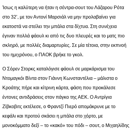
Ίσως η καλύτερη να ήταν η σέντρα-σουτ του Λάζαρου Ρότα
στο 32’, με τον Αντονί Μαρσιάλ να μην προλαβαίνει για
εκατοστά να στείλει την μπάλα στα δίχτυα. Στη συνέχεια
έγιναν πολλά φάουλ κι από τις δυο πλευρές και το ματς πιο
σκληρό, με πολλές διαμαρτυρίες. Σε μία τέτοια, στην εκπνοή
του ημιχρόνου, ο ΠΑΟΚ βρήκε το γκολ.
Ο Σόρεν Στορκς καταλόγισε φάουλ σε μαρκάρισμα του
Ντομαγκόι Βίντα στον Γιάννη Κωνσταντέλια – μάλιστα ο
Κροάτης πήρε και κίτρινη κάρτα, φάση που προκάλεσε
έντονες αντιδράσεις στον πάγκο της ΑΕΚ. Ο Αντρίγια
Ζίβκοβιτς εκτέλεσε, ο Φραντζί Πιερό απομάκρυνε με το
κεφάλι και προτού σκάσει η μπάλα στο χόρτο, με
μονοκόμματο δεξί – το «κακό» του πόδι – σουτ, ο Μιχαηλίδης