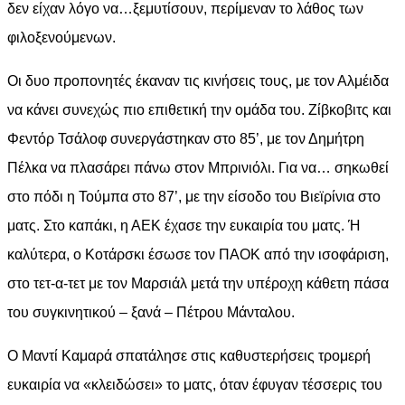
δεν είχαν λόγο να…ξεμυτίσουν, περίμεναν το λάθος των
φιλοξενούμενων.
Οι δυο προπονητές έκαναν τις κινήσεις τους, με τον Αλμέιδα
να κάνει συνεχώς πιο επιθετική την ομάδα του. Ζίβκοβιτς και
Φεντόρ Τσάλοφ συνεργάστηκαν στο 85’, με τον Δημήτρη
Πέλκα να πλασάρει πάνω στον Μπρινιόλι. Για να… σηκωθεί
στο πόδι η Τούμπα στο 87’, με την είσοδο του Βιεϊρίνια στο
ματς. Στο καπάκι, η ΑΕΚ έχασε την ευκαιρία του ματς. Ή
καλύτερα, ο Κοτάρσκι έσωσε τον ΠΑΟΚ από την ισοφάριση,
στο τετ-α-τετ με τον Μαρσιάλ μετά την υπέροχη κάθετη πάσα
του συγκινητικού – ξανά – Πέτρου Μάνταλου.
Ο Μαντί Καμαρά σπατάλησε στις καθυστερήσεις τρομερή
ευκαιρία να «κλειδώσει» το ματς, όταν έφυγαν τέσσερις του