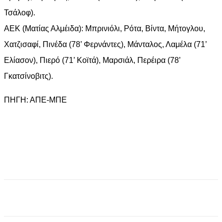
Τσάλοφ).
ΑΕΚ (Ματίας Αλμέιδα): Μπρινιόλι, Ρότα, Βίντα, Μήτογλου,
Χατζισαφί, Πινέδα (78’ Φερνάντες), Μάνταλος, Λαμέλα (71’
Ελίασον), Πιερό (71’ Κοϊτά), Μαρσιάλ, Περέιρα (78’
Γκατσίνοβιτς).
ΠΗΓΗ: ΑΠΕ-ΜΠΕ
Facebook
X
Pinterest
WhatsApp