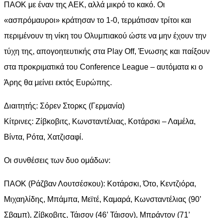
ΠΑΟΚ με έναν της ΑΕΚ, αλλά μικρό το κακό. Οι
«ασπρόμαυροι» κράτησαν το 1-0, τερμάτισαν τρίτοι και
περιμένουν τη νίκη του Ολυμπιακού ώστε να μην έχουν την
τύχη της, απογοητευτικής στα Play Off, Ένωσης και παίξουν
στα προκριματικά του Conference League – αυτόματα κι ο
Άρης θα μείνει εκτός Ευρώπης.
Διαιτητής: Σόρεν Στορκς (Γερμανία)
Κίτρινες: Ζίβκοβιτς, Κωνσταντέλιας, Κοτάρσκι – Λαμέλα,
Βίντα, Ρότα, Χατζισαφί.
Οι συνθέσεις των δυο ομάδων:
ΠΑΟΚ (Ράζβαν Λουτσέσκου): Κοτάρσκι, Ότο, Κεντζιόρα,
Μιχαηλίδης, Μπάμπα, Μεϊτέ, Καμαρά, Κωνσταντέλιας (90’
Σβαμπ), Ζίβκοβιτς, Τάισον (46’ Τάισον), Μπράντον (71’