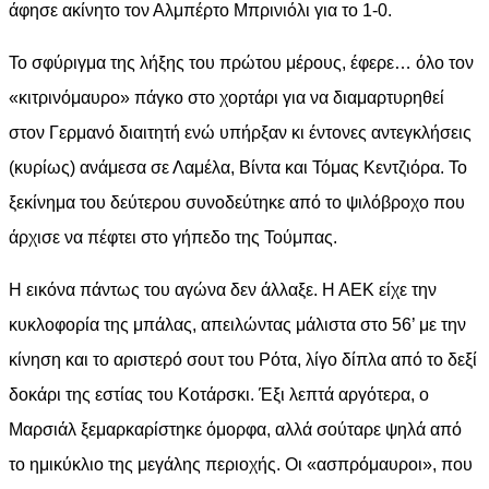
άφησε ακίνητο τον Αλμπέρτο Μπρινιόλι για το 1-0.
Το σφύριγμα της λήξης του πρώτου μέρους, έφερε… όλο τον
«κιτρινόμαυρο» πάγκο στο χορτάρι για να διαμαρτυρηθεί
στον Γερμανό διαιτητή ενώ υπήρξαν κι έντονες αντεγκλήσεις
(κυρίως) ανάμεσα σε Λαμέλα, Βίντα και Τόμας Κεντζιόρα. Το
ξεκίνημα του δεύτερου συνοδεύτηκε από το ψιλόβροχο που
άρχισε να πέφτει στο γήπεδο της Τούμπας.
Η εικόνα πάντως του αγώνα δεν άλλαξε. Η ΑΕΚ είχε την
κυκλοφορία της μπάλας, απειλώντας μάλιστα στο 56’ με την
κίνηση και το αριστερό σουτ του Ρότα, λίγο δίπλα από το δεξί
δοκάρι της εστίας του Κοτάρσκι. Έξι λεπτά αργότερα, ο
Μαρσιάλ ξεμαρκαρίστηκε όμορφα, αλλά σούταρε ψηλά από
το ημικύκλιο της μεγάλης περιοχής. Οι «ασπρόμαυροι», που