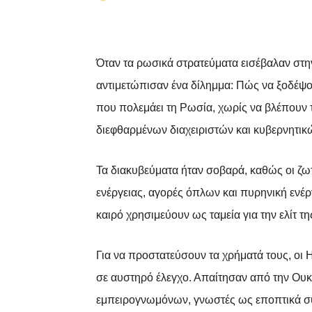
Facebook
X
Pinterest
Όταν τα ρωσικά στρατεύματα εισέβαλαν στ
αντιμετώπισαν ένα δίλημμα: Πώς να ξοδέψο
που πολεμάει τη Ρωσία, χωρίς να βλέπουν τ
διεφθαρμένων διαχειριστών και κυβερνητι
Τα διακυβεύματα ήταν σοβαρά, καθώς οι ζωτ
ενέργειας, αγορές όπλων και πυρηνική ενέργ
καιρό χρησιμεύουν ως ταμεία για την ελίτ τ
Για να προστατεύσουν τα χρήματά τους, οι 
σε αυστηρό έλεγχο. Απαίτησαν από την Ουκ
εμπειρογνωμόνων, γνωστές ως εποπτικά συ