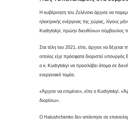
Η κυβέρνηση του Ζελένσκι άρχισε να παρεμβ
ηλεκτρικής ενέργειας της χώρας, λίγους μή
Kudrytskyi, πρώην διευθύνων σύμβουλος της
Στα τέλη του 2021, είπε, άρχισε να δέχετα
οποίος είχε πρόσφατα διοριστεί υπουργός Ε
ο κ. Kudrytskyi να προσλάβει άτομα σε διευ
ενεργειακό τομέα.
«Άρχισε να επιμένει», είπε ο Kudrytskyi. «
διορίσω».
Ο Halushchenko δεν απάντησε σε επανειλημ