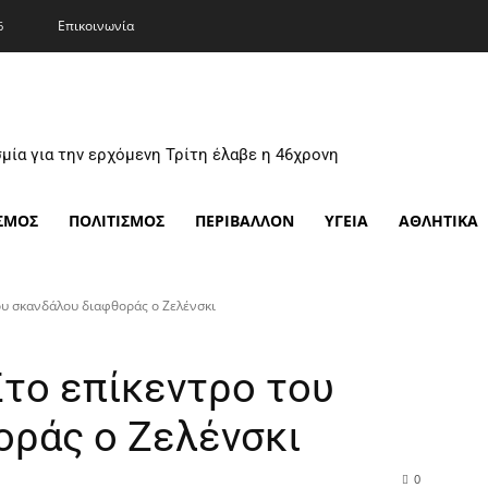
Επικοινωνία
6
μία για την ερχόμενη Τρίτη έλαβε η 46χρονη
ΣΜΟΣ
ΠΟΛΙΤΙΣΜΟΣ
ΠΕΡΙΒΑΛΛΟΝ
ΥΓΕΙΑ
ΑΘΛΗΤΙΚΑ
ου σκανδάλου διαφθοράς ο Ζελένσκι
Στο επίκεντρο του
οράς ο Ζελένσκι
0