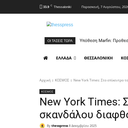
C
Παρασκευή, 7 Αυγούστου, 202
33.9
Thessaloniki
Υπόθεση Marfin: Προθεσ
ΟΙ ΤΑΣΕΙΣ ΤΩΡΑ
ΕΛΛΑΔΑ
ΘΕΣΣΑΛΟΝΙΚΗ
ΚΟ
Αρχική
ΚΟΣΜΟΣ
New York Times: Στο επίκεντρο τ
ΚΟΣΜΟΣ
New York Times: 
σκανδάλου διαφθ
By
thesspress
8 Δεκεμβρίου 2025