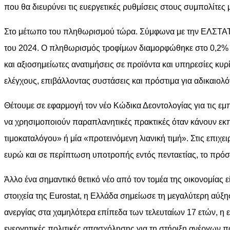
που θα διευρύνει τις ευεργετικές ρυθμίσεις στους συμπολίτες 
Στο μέτωπο του πληθωρισμού τώρα. Σύμφωνα με την ΕΛΣΤΑΤ, 
του 2024. Ο πληθωρισμός τροφίμων διαμορφώθηκε στο 0,2% -
και αξιοσημείωτες ανατιμήσεις σε προϊόντα και υπηρεσίες κυρ
ελέγχους, επιβάλλοντας συστάσεις και πρόστιμα για αδικαιολό
Θέτουμε σε εφαρμογή τον νέο Κώδικα Δεοντολογίας για τις εμπο
να χρησιμοποιούν παραπλανητικές πρακτικές όταν κάνουν εκπ
τιμοκαταλόγου» ή μία «προτεινόμενη λιανική τιμή». Στις επι
ευρώ και σε περίπτωση υποτροπής εντός πενταετίας, το πρόστ
Άλλο ένα σημαντικό θετικό νέο από τον τομέα της οικονομίας
στοιχεία της Eurostat, η Ελλάδα σημείωσε τη μεγαλύτερη αύξ
ανεργίας στα χαμηλότερα επίπεδα των τελευταίων 17 ετών, η εί
ενεργητικές πολιτικές απασχόλησης για τη στήριξη ανέργων πο