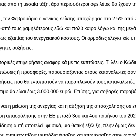
μας από τη μεσαία τάξη, άρα περισσότεροι οφειλέτες θα έχουν τ
τον Φεβρουάριο ο γενικός δείκτης υποχώρησε στο 2,5% από 2
από τους χαμηλότερους εδώ και πολύ καιρό λόγω και της μεγ
ίως εξαιτίας του ενεργειακού κόστους. Οι αρμόδιες ελεγκτικές
γητες αυξήσεις.
ρικές επιχειρήσεις αναφορικά με τις εκπτώσεις. Τι λέει ο Κώδι
τώσεις ή προσφορές, παρουσιάζοντας στους καταναλωτές σαν α
χειρήσεις που θα εντοπιστούν να παραπλανούν τους καταναλωτέ
ιμο θα είναι έως 3.000.000 ευρώ. Επίσης, για σοβαρές παραβάσ
 είναι η μείωση της ανεργίας και η αύξηση της απασχόλησης σ
ηση απασχόλησης στην ΕΕ μεταξύ 3ου και 4ου τριμήνου του 2024
δηση αυτή αποτελεί, φυσικά, μια θετική εξέλιξη, πλην όμως δεν 
υ αντιμετωπίζουν εμπόδια ένταξης και επανένταξης στην αγορά 