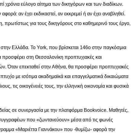
πί χρόνια εύλογο αίτημα των δικηγόρων και των διαδίκων.
φορά: αν έχει εκδικαστεί, αν εκκρεμεί ή αν έχει αναβληθεί.
ση, πρωτίστως για τους δικηγόρους στο καθημερινό τους έργο,
α στην Ελλάδα. Το York, που βρίσκεται 146ο στην παγκόσμια
 θα προσφέρει στη Θεσσαλονίκη προπτυχιακές και
ών. Όταν επεκταθεί στην Αθήνα, θα προσφέρει προπτυχιακές
πτυχίο με ισότιμα ακαδημαϊκά και επαγγελματικά δικαιώματα
υς, τις οικογένειές τους, την ελληνική οικονομία και φυσικά
ιδείας σε συνεργασία με την πλατφόρμα Bookvoice. Μαθητές,
ν συγγραφέων που «ζωντανεύουν» μέσα από τις φωνές
ρόγραμμα «Μαριέττα Γιαννάκου» που -θυμίζω- αφορά την