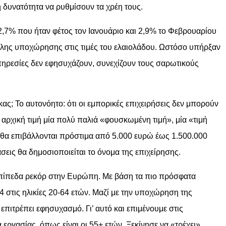
η δυνατότητα να ρυθμίσουν τα χρέη τους.
,7% που ήταν φέτος τον Ιανουάριο και 2,9% το Φεβρουαρίου
άλης υποχώρησης στις τιμές του ελαιολάδου. Ωστόσο υπήρξαν
 υπηρεσίες δεν εφησυχάζουν, συνεχίζουν τους σαρωτικούς
κας; Το αυτονόητο: ότι οι εμπορικές επιχειρήσεις δεν μπορούν
ρχική τιμή μία πολύ παλιά «φουσκωμένη τιμή», μία «τιμή
ς θα επιβάλλονται πρόστιμα από 5.000 ευρώ έως 1.500.000
εις θα δημοσιοποιείται το όνομα της επιχείρησης.
ε επίπεδα ρεκόρ στην Ευρώπη. Με βάση τα πιο πρόσφατα
 στις ηλικίες 20-64 ετών. Μαζί με την υποχώρηση της
επιτρέπει εφησυχασμό. Γι’ αυτό και επιμένουμε στις
εργασίας, όπως είναι οι 55+ ετών. Ξεκίνησε να «τρέχει»,