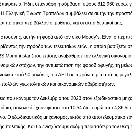
Επικράτεια. Ήδη, υπεγράφη η σύμβαση, ύψους 812.960 ευρώ, γ
ς. Η Ελληνική Ένωση Τραπεζών συμβάλλει σε αυτήν την προσπά
ι ποιοτικό περιβάλλον οι μαθητές και οι εκπαιδευτικοί μας.
ιστοσύνης, αυτήν τη φορά από τον οίκο Moody’s. Είναι ο πέμπ
ρίζοντας την πρόοδο των τελευταίων ετών, η οποία βασίζεται 
 Morningstar (που επίσης αναβάθμισε την ελληνική οικονομία τ
ομικών στόχων, την αντιμετώπιση της φοροδιαφυγής, τη μείω
ικά κατά 50 μονάδες του ΑΕΠ σε 5 χρόνια -μία από τις μεγαλύ
δο πολλών γεωπολιτικών και οικονομικών αβεβαιοτήτων.
ίσεις που κάναμε τον Δεκέμβριο του 2023 στον εξωδικαστικό μη
ριο, συνολικά έχουν φτάσει στα 10,54 δισ. ευρώ από 4,36 δισ.
όνο. Ο εξωδικαστικός μηχανισμός, εκτός από αποτελεσματικό εργα
ς πολιτικής. Και θα ενισχύσουμε ακόμη περισσότερο τον θεσμό