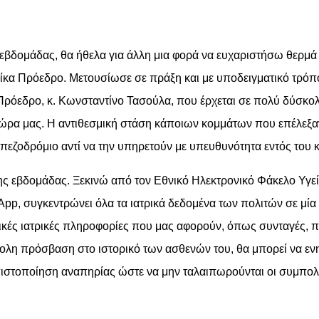
 εβδομάδας, θα ήθελα για άλλη μια φορά να ευχαριστήσω θερμά
αίκα Πρόεδρο. Μετουσίωσε σε πράξη και με υποδειγματικό τρόπ
 Πρόεδρο, κ. Κωνσταντίνο Τασούλα, που έρχεται σε πολύ δύσκο
 χώρα μας. Η αντιθεσμική στάση κάποιων κομμάτων που επέλεξα
πεζοδρόμιο αντί να την υπηρετούν με υπευθυνότητα εντός του 
ης εβδομάδας. Ξεκινώ από τον Εθνικό Ηλεκτρονικό Φάκελο Υγεί
 App, συγκεντρώνει όλα τα ιατρικά δεδομένα των πολιτών σε μί
ικές ιατρικές πληροφορίες που μας αφορούν, όπως συνταγές, π
εύκολη πρόσβαση στο ιστορικό των ασθενών του, θα μπορεί να ε
 πιστοποίηση αναπηρίας ώστε να μην ταλαιπωρούνται οι συμπολί