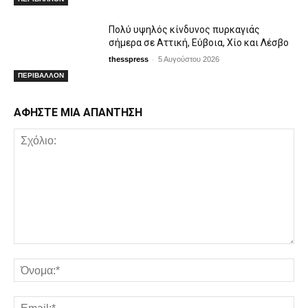
Πολύ υψηλός κίνδυνος πυρκαγιάς
σήμερα σε Αττική, Εύβοια, Χίο και Λέσβο
-
thesspress
5 Αυγούστου 2026
ΠΕΡΙΒΑΛΛΟΝ
ΑΦΗΣΤΕ ΜΙΑ ΑΠΑΝΤΗΣΗ
Σχόλιο:
Όν
Em