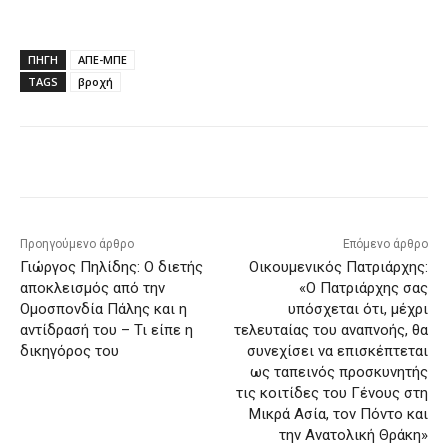
ΠΗΓΗ
ΑΠΕ-ΜΠΕ
TAGS
βροχή
Facebook
X
Pinterest
WhatsApp
Προηγούμενο άρθρο
Επόμενο άρθρο
Γιώργος Πηλίδης: Ο διετής
Οικουμενικός Πατριάρχης:
αποκλεισμός από την
«Ο Πατριάρχης σας
Ομοσπονδία Πάλης και η
υπόσχεται ότι, μέχρι
αντίδρασή του – Τι είπε η
τελευταίας του αναπνοής, θα
δικηγόρος του
συνεχίσει να επισκέπτεται
ως ταπεινός προσκυνητής
τις κοιτίδες του Γένους στη
Μικρά Ασία, τον Πόντο και
την Ανατολική Θράκη»