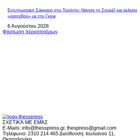
Εντυπωσιακή Σάκκαρη στο Τορόντο: Νίκησε τη Σονμέζ και έκλεισε
«ραντεβού» με την Γκοφ
6 Αυγούστου 2026
Φόρτωση περισσοτέρων
ΣΧΕΤΙΚΆ ΜΕ ΕΜΆΣ
E-Mails: info@thesspress.gr, thespress@gmail.com
Τηλέφωνο: 2310 214 465 Διεύθυνση: Ιουλιανού 11,
Θεσσαλονίκη