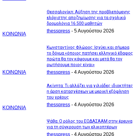
Θεσσαλονίκη: Αύξηση της προβλεπόμενης
ελάχιστης αποζημίωσης για τα σχολικά
δρομολόγια 16.500 μαθητών
thesspress
-
5 Αυγούστου 2026
ΚΟΙΝΩΝΙΑ
Κωνσταντίνος Φλώρος: Ισχύει και σήμερα
το δόγμα «όποιος πατήσει ελληνικό έδαφος
πρώτα θα τον κάψουμε και μετά θα τον
ρωτήσουμε ποιος είναι»
ΚΟΙΝΩΝΙΑ
thesspress
-
4 Αυγούστου 2026
Ακίνητα: Τι αλλάζει για χιλιάδες ιδιοκτήτες
η άρση κατασχέσεων με μερική εξόφληση
του χρέους
thesspress
-
4 Αυγούστου 2026
ΚΟΙΝΩΝΙΑ
Ψάθα: Ο ρόλος του ΕΟΔΑΣΑΑΜ στην έρευνα
για τη σύγκρουση των ελικοπτέρων
thesspress
-
4 Αυγούστου 2026