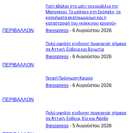
Γιατί έβαλαν στο μάτι τα κοράλλια της
Μεσογείου: Το μπλόκο στη Σκόπελο, τα
κοσμήματα εκατομμυρίων και η
καταστροφή του «κόκκινου χρυσού»
ΠΕΡΙΒΑΛΛΟΝ
thesspress
-
6 Αυγούστου 2026
Πολύ υψηλός κίνδυνος πυρκαγιάς σήμερα
σε Αττική, Εύβοια και Βοιωτία
thesspress
-
6 Αυγούστου 2026
ΠΕΡΙΒΑΛΛΟΝ
Γενική Πρόγνωση Καιρού
thesspress
-
6 Αυγούστου 2026
ΠΕΡΙΒΑΛΛΟΝ
Πολύ υψηλός κίνδυνος πυρκαγιάς σήμερα
σε Αττική, Εύβοια, Χίο και Λέσβο
thesspress
-
5 Αυγούστου 2026