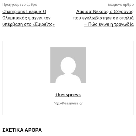
Προηγούμενο άρθρο
Επόμενο άρθρο
Champions League: Ο
Λάρισα: Νεκρός ο 53χρονος
Ολυμπιακός ψάχνει την
που εγκλωβίστηκε σε σπηλιά
υπέρβαση στο «Έμιρεϊτς»
– Πώς έγινε η τραγωδία
thesspress
http://thesspress.gr
ΣΧΕΤΙΚΑ ΑΡΘΡΑ