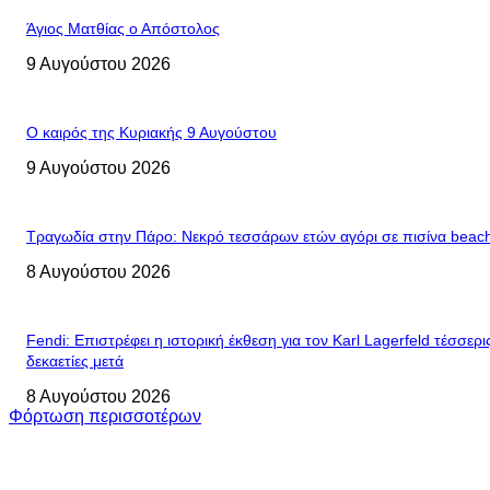
Άγιος Ματθίας ο Απόστολος
9 Αυγούστου 2026
Ο καιρός της Κυριακής 9 Αυγούστου
9 Αυγούστου 2026
Τραγωδία στην Πάρο: Νεκρό τεσσάρων ετών αγόρι σε πισίνα beac
8 Αυγούστου 2026
Fendi: Επιστρέφει η ιστορική έκθεση για τον Karl Lagerfeld τέσσερι
δεκαετίες μετά
8 Αυγούστου 2026
Φόρτωση περισσοτέρων