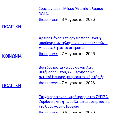
Συμφωνία στη Μέκκα: Ένα νέο Ισλαμικό
ΝΑΤΟ;
thesspress
-
8 Αυγούστου 2026
ΠΟΛΙΤΙΚΗ
Άρειος Πάγος: Στο αρχείο παραμένει η
υπόθεση των τηλεφωνικών υποκλοπών –
Απορρίφθηκαν τα αιτήματα
thesspress
-
7 Αυγούστου 2026
ΚΟΙΝΩΝΙΑ
Βενεζουέλα: Ξεκινούν συνομιλίες
μετάβασης μεταξύ κυβέρνησης και
αντιπολίτευσης με αμερικανική στήριξη
thesspress
-
7 Αυγούστου 2026
ΠΟΛΙΤΙΚΗ
Επιχείρηση ανασυγκρότησης στον ΣΥΡΙΖΑ:
Ζυμώσεις για ψηφοδέλτια και συνεργασίες,
νέο Οργανωτικό Γραφείο
thesspress
-
6 Αυγούστου 2026