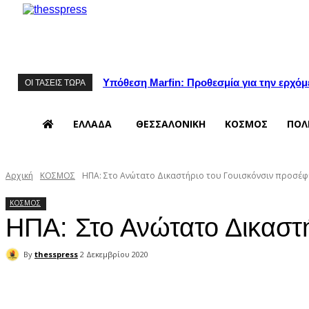
Υπόθεση Marfin: Προθεσμία για την ερχόμ
ΟΙ ΤΑΣΕΙΣ ΤΩΡΑ
ΕΛΛΑΔΑ
ΘΕΣΣΑΛΟΝΙΚΗ
ΚΟΣΜΟΣ
ΠΟΛ
Αρχική
ΚΟΣΜΟΣ
ΗΠΑ: Στο Ανώτατο Δικαστήριο του Γουισκόνσιν προσέφ
ΚΟΣΜΟΣ
ΗΠΑ: Στο Ανώτατο Δικαστή
By
thesspress
2 Δεκεμβρίου 2020
Facebook
X
Pinterest
WhatsApp