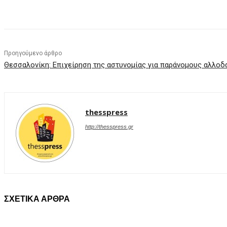
Facebook
X
Pinterest
WhatsApp
Προηγούμενο άρθρο
Θεσσαλονίκη: Επιχείρηση της αστυνομίας για παράνομους αλλο
thesspress
http://thesspress.gr
ΣΧΕΤΙΚΑ ΑΡΘΡΑ