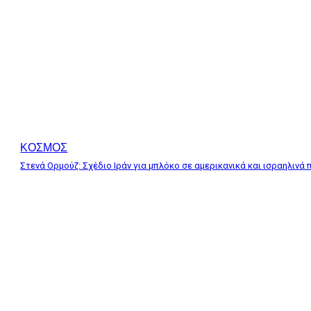
ΚΟΣΜΟΣ
Στενά Ορμούζ: Σχέδιο Ιράν για μπλόκο σε αμερικανικά και ισραηλινά 