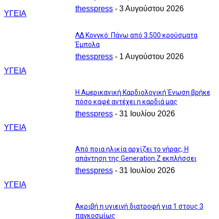
thesspress
-
3 Αυγούστου 2026
ΥΓΕΙΑ
ΛΔ Κονγκό: Πάνω από 3.500 κρούσματα
Έμπολα
thesspress
-
1 Αυγούστου 2026
ΥΓΕΙΑ
Η Αμερικανική Καρδιολογική Ένωση βρήκε
πόσο καφέ αντέχει η καρδιά μας
thesspress
-
31 Ιουλίου 2026
ΥΓΕΙΑ
Από ποια ηλικία αρχίζει το γήρας; Η
απάντηση της Generation Z εκπλήσσει
thesspress
-
31 Ιουλίου 2026
ΥΓΕΙΑ
Ακριβή η υγιεινή διατροφή για 1 στους 3
παγκοσμίως