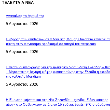
ΤΕΛΕΥΤΑΙΑ ΝΕΑ
Ανασαίνεις το άρωμά της
5 Αυγούστου 2026
Η έξαρση των επιθέσεων σε πλοία στη Μαύρη Θάλασσα επιτείνει τ
πίεση στον παγκόσμιο εφοδιασμό σε σιτηρά και πετρέλαιο
5 Αυγούστου 2026
Έπεσαν οι υπογραφές για την ηλεκτρική διασύνδεση Ελλάδας – Κ
– Μητσοτάκης: Ισχυρή ψήφος εμπιστοσύνης στην Ελλάδα η είσοδ
της γαλλικής Meridiam
5 Αυγούστου 2026
Η Ευρώπη ψήνεται και στη Νέα Ζηλανδία… χιονίζει: Είδαν «άσπρη
μέρα» στο Ουέλινγκτον μετά από 15 χρόνια, έδειξε -9°C ο υδράργυ