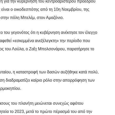
ηση για την κυβέρνηση του κεντροαριστερού προέδρου
α είναι ο οικοδεσπότης από τη 10η Νοεμβρίου, της
 στην πόλη Μπελέμ, στον Αμαζόνιο.
ο του γεγονότος ότι η κυβέρνηση ανέκτησε τον έλεγχο
αφεθεί «εσκεμμένα ανεξέλεγκτη» την περίοδο που
χος του Λούλα, ο Ζαΐχ Μπολσονάρου, παρατήρησε το
λευταίου, η καταστροφή των δασών αυξήθηκε κατά πολύ,
ηση διαδραματίζει καίριο ρόλο στην απορρόφηση των
ερμοκηπίου.
σους του πλανήτη μειώνεται συνεχώς αφότου
θητεία το 2023, μετά το πρώτο πέρασμά του από την