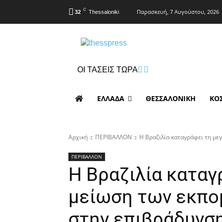
C
Παρασκευή, 7 Αυγούστου, 2026
32
Thessaloniki
ΟΙ ΤΑΣΕΙΣ ΤΩΡΑ
Επιχείρηση διάσ
ΕΛΛΑΔΑ
ΘΕΣΣΑΛΟΝΙΚΗ
ΚΟ
Αρχική
ΠΕΡΙΒΑΛΛΟΝ
Η Βραζιλία καταγράφει τη με
ΠΕΡΙΒΑΛΛΟΝ
Η Βραζιλία καταγ
μείωση των εκπο
στην επιβράδυνσ