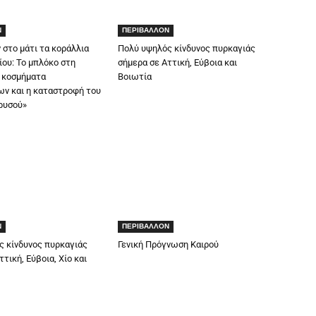
Ν
ΠΕΡΙΒΑΛΛΟΝ
ν στο μάτι τα κοράλλια
Πολύ υψηλός κίνδυνος πυρκαγιάς
ου: Το μπλόκο στη
σήμερα σε Αττική, Εύβοια και
 κοσμήματα
Βοιωτία
ν και η καταστροφή του
ρυσού»
Ν
ΠΕΡΙΒΑΛΛΟΝ
ς κίνδυνος πυρκαγιάς
Γενική Πρόγνωση Καιρού
τική, Εύβοια, Χίο και