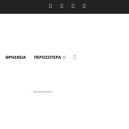
ανίδα τουρίστρια
ΘΡΗΣΚΕΙΑ
ΠΕΡΙΣΣΟΤΕΡΑ
- Advertisment -