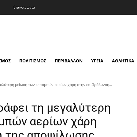
Επικοινωνία
ωσης στη Συκιά: Τραυματίστηκε 49χρονη Γερμ
ΣΜΟΣ
ΠΟΛΙΤΙΣΜΟΣ
ΠΕΡΙΒΑΛΛΟΝ
ΥΓΕΙΑ
ΑΘΛΗΤΙΚΑ
γαλύτερη μείωση των εκπομπών αερίων χάρη στην επιβράδυνση...
ράφει τη μεγαλύτερη
μπών αερίων χάρη
η της αποψίλωσης