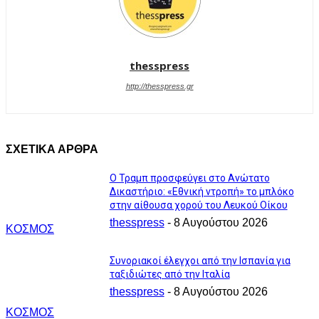
thesspress
http://thesspress.gr
ΣΧΕΤΙΚΑ ΑΡΘΡΑ
Ο Τραμπ προσφεύγει στο Ανώτατο
Δικαστήριο: «Εθνική ντροπή» το μπλόκο
στην αίθουσα χορού του Λευκού Οίκου
thesspress
-
8 Αυγούστου 2026
ΚΟΣΜΟΣ
Συνοριακοί έλεγχοι από την Ισπανία για
ταξιδιώτες από την Ιταλία
thesspress
-
8 Αυγούστου 2026
ΚΟΣΜΟΣ