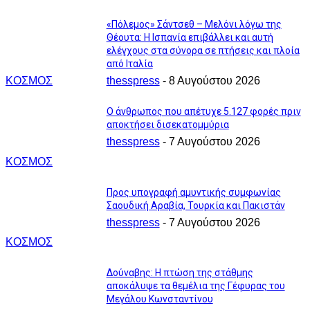
«Πόλεμος» Σάντσεθ – Μελόνι λόγω της
Θέουτα: Η Ισπανία επιβάλλει και αυτή
ελέγχους στα σύνορα σε πτήσεις και πλοία
από Ιταλία
ΚΟΣΜΟΣ
thesspress
-
8 Αυγούστου 2026
Ο άνθρωπος που απέτυχε 5.127 φορές πριν
αποκτήσει δισεκατομμύρια
thesspress
-
7 Αυγούστου 2026
ΚΟΣΜΟΣ
Προς υπογραφή αμυντικής συμφωνίας
Σαουδική Αραβία, Τουρκία και Πακιστάν
thesspress
-
7 Αυγούστου 2026
ΚΟΣΜΟΣ
Δούναβης: Η πτώση της στάθμης
αποκάλυψε τα θεμέλια της Γέφυρας του
Μεγάλου Κωνσταντίνου