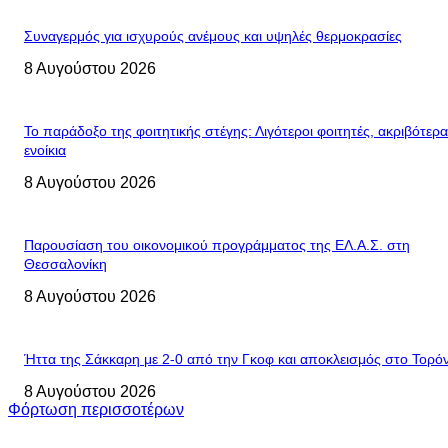
Συναγερμός για ισχυρούς ανέμους και υψηλές θερμοκρασίες
8 Αυγούστου 2026
Το παράδοξο της φοιτητικής στέγης: Λιγότεροι φοιτητές, ακριβότερα
ενοίκια
8 Αυγούστου 2026
Παρουσίαση του οικονομικού προγράμματος της ΕΛ.Α.Σ. στη
Θεσσαλονίκη
8 Αυγούστου 2026
Ήττα της Σάκκαρη με 2-0 από την Γκοφ και αποκλεισμός στο Τορό
8 Αυγούστου 2026
Φόρτωση περισσοτέρων