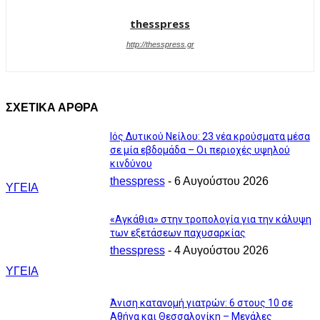
thesspress
http://thesspress.gr
ΣΧΕΤΙΚΑ ΑΡΘΡΑ
Ιός Δυτικού Νείλου: 23 νέα κρούσματα μέσα
σε μία εβδομάδα – Οι περιοχές υψηλού
κινδύνου
thesspress
-
6 Αυγούστου 2026
ΥΓΕΙΑ
«Αγκάθια» στην τροπολογία για την κάλυψη
των εξετάσεων παχυσαρκίας
thesspress
-
4 Αυγούστου 2026
ΥΓΕΙΑ
Άνιση κατανομή γιατρών: 6 στους 10 σε
Αθήνα και Θεσσαλονίκη – Μεγάλες