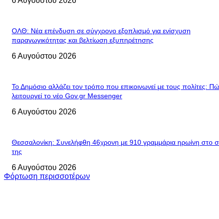
6 Αυγούστου 2026
ΟΛΘ: Νέα επένδυση σε σύγχρονο εξοπλισμό για ενίσχυση
παραγωγικότητας και βελτίωση εξυπηρέτησης
6 Αυγούστου 2026
Το Δημόσιο αλλάζει τον τρόπο που επικοινωνεί με τους πολίτες: Π
λειτουργεί το νέο Gov.gr Messenger
6 Αυγούστου 2026
Θεσσαλονίκη: Συνελήφθη 46χρονη με 910 γραμμάρια ηρωίνη στο σ
της
6 Αυγούστου 2026
Φόρτωση περισσοτέρων