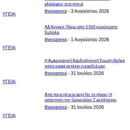
ελλείψεις στα νησιά
thesspress
-
3 Αυγούστου 2026
ΥΓΕΙΑ
ΛΔ Κονγκό: Πάνω από 3.500 κρούσματα
Έμπολα
thesspress
-
1 Αυγούστου 2026
ΥΓΕΙΑ
Η Αμερικανική Καρδιολογική Ένωση βρήκε
πόσο καφέ αντέχει η καρδιά μας
thesspress
-
31 Ιουλίου 2026
ΥΓΕΙΑ
Από ποια ηλικία αρχίζει το γήρας; Η
απάντηση της Generation Z εκπλήσσει
thesspress
-
31 Ιουλίου 2026
ΥΓΕΙΑ