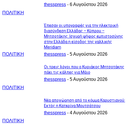
thesspress
-
6 Αυγούστου 2026
ΠΟΛΙΤΙΚΗ
Έπεσαν οι υπογραφές για την ηλεκτρική
διασύνδεση Ελλάδας – Κύπρου –
Μητσοτάκης: Ισχυρή ψήφος εμπιστοσύνης
στην Ελλάδα η είσοδος της γαλλικής
Meridiam
ΠΟΛΙΤΙΚΗ
thesspress
-
5 Αυγούστου 2026
Οι τρεις λόγοι που ο Κυριάκος Μητσοτάκης
πάει τις κάλπες για Μάιο
thesspress
-
5 Αυγούστου 2026
ΠΟΛΙΤΙΚΗ
Νέα αποχώρηση από το κόμμα Καρυστιανού:
Εκτός η Κατερίνα Μουτσάτσου
thesspress
-
4 Αυγούστου 2026
ΠΟΛΙΤΙΚΗ