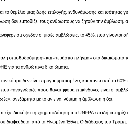
αι το θεμέλιο μιας ζωής επιλογής, ενδυνάμωσης και ισότητας για
λωση δεν εμποδίζει τους ανθρώπους να ζητούν την άμβλωση, α
φερε ότι σχεδόν οι μισές αμβλώσεις, το 45%, που γίνονται σή
λη οπισθοδρόμηση» και «τεράστιο πλήγμα» στα δικαιώματα των
ΗΕ για τα ανθρώπινα δικαιώματα.
τον κόσμο δεν είναι προγραμματισμένες και πάνω από το 60% 
 που «αναγνώριζε πόσο θανατηφόρα επικίνδυνες είναι οι αμβλώ
ωές», ανεξάρτητα με το αν είναι νόμιμη η άμβλωση ή όχι.
είχε διακόψει τη χρηματοδότηση του UNFPA επειδή «στηρίζει 
υ διαψεύδεται από τα Ηνωμένα Έθνη. Ο διάδοχος του Τραμπ, 