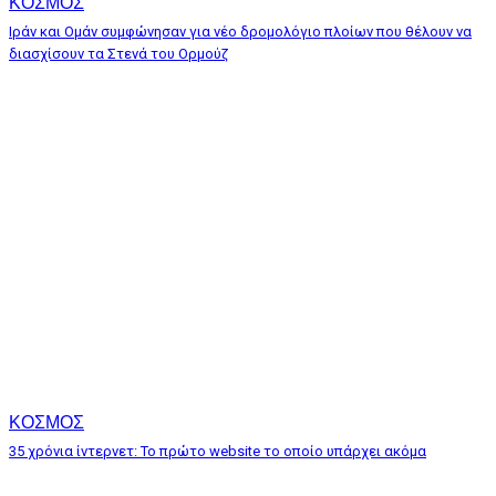
ΚΟΣΜΟΣ
Ιράν και Ομάν συμφώνησαν για νέο δρομολόγιο πλοίων που θέλουν να
διασχίσουν τα Στενά του Ορμούζ
ΚΟΣΜΟΣ
35 χρόνια ίντερνετ: Το πρώτο website το οποίο υπάρχει ακόμα