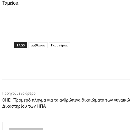
Ταμείου.
TAGS
άμβλωση
Γκουτέρες
Facebook
X
Pinterest
WhatsApp
Προηγούμενο άρθρο
ΟΗΕ: “Τρομερό πλήγμα για τα ανθρώπινα δικαιώματα των γυναικ
Δικαστηρίου των ΗΠΑ