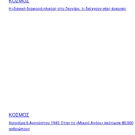
ΚΟΣΜΟΣ
Η ιδανική διαφορά ηλικίας στο ζευγάρι: τι δείχνουν νέες έρευνες
ΚΟΣΜΟΣ
Χιροσίμα 6 Αυγούστου 1945: Όταν το «Μικρό Αγόρι» σκότωσε 80.000
ανθρώπους