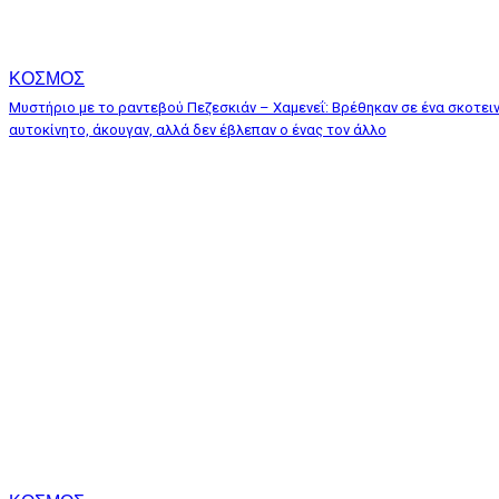
ΚΟΣΜΟΣ
Μυστήριο με το ραντεβού Πεζεσκιάν – Χαμενεΐ: Βρέθηκαν σε ένα σκοτει
αυτοκίνητο, άκουγαν, αλλά δεν έβλεπαν ο ένας τον άλλο