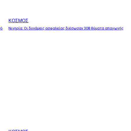
ΚΟΣΜΟΣ
νό
Νιγηρία: Οι δυνάμεις ασφαλείας διέσωσαν 308 θύματα απαγωγής