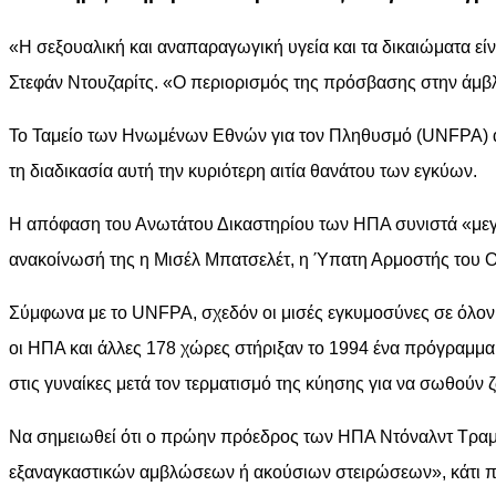
«Η σεξουαλική και αναπαραγωγική υγεία και τα δικαιώματα είν
Στεφάν Ντουζαρίτς. «Ο περιορισμός της πρόσβασης στην άμβ
Το Ταμείο των Ηνωμένων Εθνών για τον Πληθυσμό (UNFPA) ανέ
τη διαδικασία αυτή την κυριότερη αιτία θανάτου των εγκύων.
Η απόφαση του Ανωτάτου Δικαστηρίου των ΗΠΑ συνιστά «μεγά
ανακοίνωσή της η Μισέλ Μπατσελέτ, η Ύπατη Αρμοστής του Ο
Σύμφωνα με το UNFPA, σχεδόν οι μισές εγκυμοσύνες σε όλον 
οι ΗΠΑ και άλλες 178 χώρες στήριξαν το 1994 ένα πρόγραμμα
στις γυναίκες μετά τον τερματισμό της κύησης για να σωθούν ζ
Να σημειωθεί ότι ο πρώην πρόεδρος των ΗΠΑ Ντόναλντ Τραμπ 
εξαναγκαστικών αμβλώσεων ή ακούσιων στειρώσεων», κάτι πο