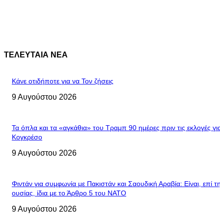
ΤΕΛΕΥΤΑΙΑ ΝΕΑ
Κάνε οτιδήποτε για να Τον ζήσεις
9 Αυγούστου 2026
Τα όπλα και τα «αγκάθια» του Τραμπ 90 ημέρες πριν τις εκλογές γι
Κογκρέσο
9 Αυγούστου 2026
Φιντάν για συμφωνία με Πακιστάν και Σαουδική Αραβία: Είναι, επί τ
ουσίας, ίδια με το Άρθρο 5 του ΝΑΤΟ
9 Αυγούστου 2026