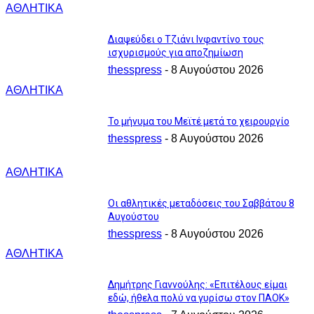
ΑΘΛΗΤΙΚΑ
Διαψεύδει ο Τζιάνι Ινφαντίνο τους
ισχυρισμούς για αποζημίωση
thesspress
-
8 Αυγούστου 2026
ΑΘΛΗΤΙΚΑ
Το μήνυμα του Μεϊτέ μετά το χειρουργίο
thesspress
-
8 Αυγούστου 2026
ΑΘΛΗΤΙΚΑ
Οι αθλητικές μεταδόσεις του Σαββάτου 8
Αυγούστου
thesspress
-
8 Αυγούστου 2026
ΑΘΛΗΤΙΚΑ
Δημήτρης Γιαννούλης: «Επιτέλους είμαι
εδώ, ήθελα πολύ να γυρίσω στον ΠΑΟΚ»