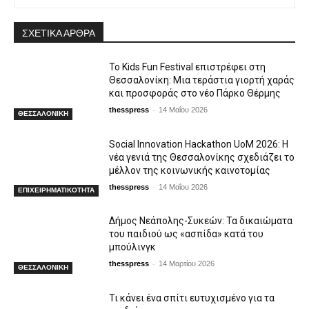
ΣΧΕΤΙΚΑ ΑΡΘΡΑ
Το Kids Fun Festival επιστρέφει στη
Θεσσαλονίκη: Μια τεράστια γιορτή χαράς
και προσφοράς στο νέο Πάρκο Θέρμης
-
thesspress
14 Μαΐου 2026
ΘΕΣΣΑΛΟΝΙΚΗ
Social Innovation Hackathon UoM 2026: Η
νέα γενιά της Θεσσαλονίκης σχεδιάζει το
μέλλον της κοινωνικής καινοτομίας
-
thesspress
14 Μαΐου 2026
ΕΠΙΧΕΙΡΗΜΑΤΙΚΟΤΗΤΑ
Δήμος Νεάπολης-Συκεών: Τα δικαιώματα
του παιδιού ως «ασπίδα» κατά του
μπούλινγκ
-
thesspress
14 Μαρτίου 2026
ΘΕΣΣΑΛΟΝΙΚΗ
Τι κάνει ένα σπίτι ευτυχισμένο για τα