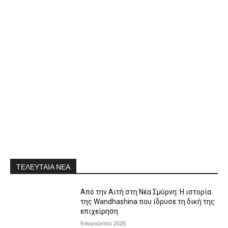
ΤΕΛΕΥΤΑΙΑ ΝΕΑ
Από την Αϊτή στη Νέα Σμύρνη: Η ιστορία
της Wandhashina που ίδρυσε τη δική της
επιχείρηση
9 Αυγούστου 2026